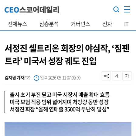
전체뉴스
심층분석
거버넌스
전자
IT
서정진 셀트리온 회장의 야심작, ‘짐펜
트라’ 미국서 성장 궤도 진입
김지원 기자
입력 2026-05-11 07:00:00
출시 초기 부진 딛고 미국 시장서 매출 확대 흐름
미국 보험 적용 범위 넓어지며 처방량 동반 성장
서정진 회장 “올해 연매출 3500억 무난히 달성”