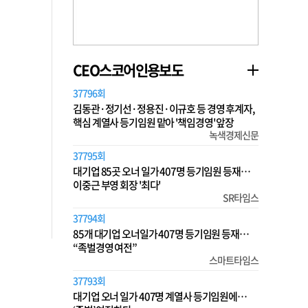
CEO스코어인용보도
37796회
김동관·정기선·정용진·이규호 등 경영 후계자,
핵심 계열사 등기임원 맡아 '책임경영' 앞장
녹색경제신문
37795회
대기업 85곳 오너 일가 407명 등기임원 등재…
이중근 부영 회장 '최다'
SR타임스
37794회
85개 대기업 오너일가 407명 등기임원 등재…
“족벌경영 여전”
스마트타임스
37793회
대기업 오너 일가 407명 계열사 등기임원에…