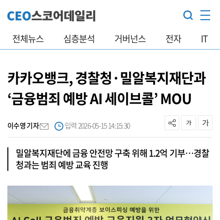
전체뉴스
심층분석
거버넌스
전자
IT
카카오뱅크, 경찰청·밀알복지재단과
‘금융범죄 예방 AI 세이브콜’ MOU
이수영 기자
입력 2026-05-15 14:15:30
밀알복지재단에 금융 안전망 구축 위해 1.2억 기부…경찰
청과는 범죄 예방 교육 진행