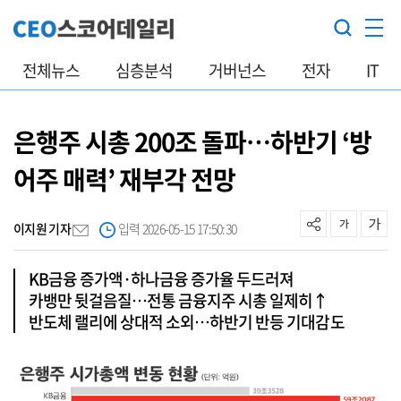
전체뉴스
심층분석
거버넌스
전자
IT
은행주 시총 200조 돌파…하반기 ‘방
어주 매력’ 재부각 전망
이지원 기자
입력 2026-05-15 17:50:30
KB금융 증가액·하나금융 증가율 두드러져
카뱅만 뒷걸음질…전통 금융지주 시총 일제히↑
반도체 랠리에 상대적 소외…하반기 반등 기대감도