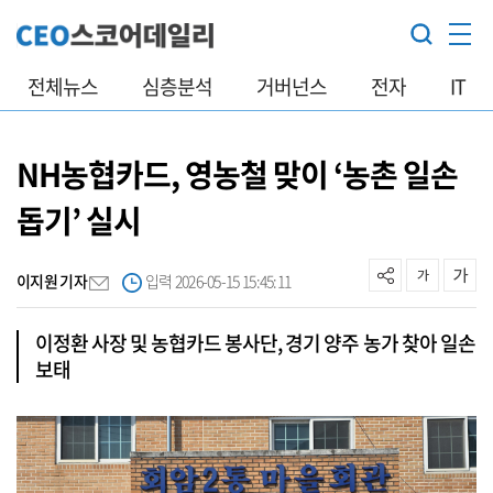
전체뉴스
심층분석
거버넌스
전자
IT
NH농협카드, 영농철 맞이 ‘농촌 일손
돕기’ 실시
이지원 기자
입력 2026-05-15 15:45:11
이정환 사장 및 농협카드 봉사단, 경기 양주 농가 찾아 일손
보태