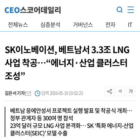
전체뉴스
심층분석
거버넌스
전자
IT
SK이노베이션, 베트남서 3.3조 LNG
사업 착공…“에너지·산업 클러스터
조성”
김은서 기자
입력 2026-05-19 10:02:23
베트남 응에안성서 프로젝트 실행 발표 및 착공식 개최…
정부 관계자 등 300여 명 참석
23억 달러 규모 LNG 사업 본격화… SK ‘특화 에너지-산업
클러스터(SEIC)’ 모델 수출