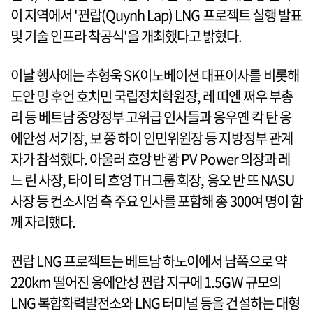
이 지역에서 '뀐랍(Quynh Lap) LNG 프로젝트 실행 발표
및 기술 인프라 착공식'을 개최했다고 밝혔다.
이날 행사에는 추형욱 SK이노베이션 대표이사를 비롯해
도안 밍 후언 호치민 국립정치학원장, 레 띠엔 쩌우 부총
리 등 베트남 중앙정부 고위급 인사들과 응우옌 칵 탄 응
에안성 서기장, 보 쫑 하이 인민위원장 등 지방정부 관계
자가 참석했다. 아울러 호앙 반 꽝 PV Power 의장과 레
느 린 사장, 타이 티 흐엉 TH그룹 회장, 응오 반 뜨 NASU
사장 등 컨소시엄 측 주요 인사를 포함해 총 300여 명이 함
께 자리했다.
뀐랍 LNG 프로젝트는 베트남 하노이에서 남쪽으로 약
220km 떨어진 응에안성 뀐랍 지구에 1.5GW 규모의
LNG 복합화력발전소와 LNG 터미널 등을 건설하는 대형