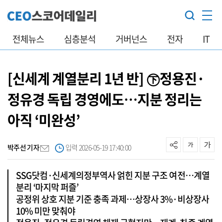
전체뉴스
심층분석
거버넌스
전자
IT
[신세계 계열분리 1년 반] ㊦정용진·
정유경 독립 경영에도…지분 정리는
아직 ‘미완성’
박주선 기자
입력 2026-05-19 17:40:00
SSG닷컴·신세계의정부역사 얽힌 지분 구조 여전…계열
분리 ‘마지막 퍼즐’
공정위 상호 지분 기준 충족 과제…상장사 3%·비상장사
10% 미만 맞춰야