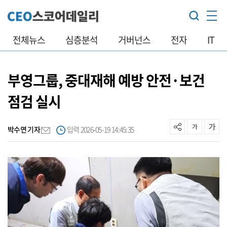
전체뉴스
심층분석
거버넌스
전자
IT
부영그룹, 중대재해 예방 안전·보건
점검 실시
박수연 기자
입력 2026-05-19 14:45:35