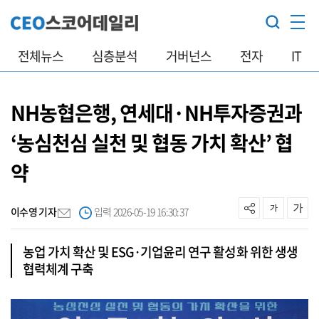
전체뉴스
심층분석
거버넌스
전자
IT
NH농협은행, 연세대·NH투자증권과
‘농심천심 실천 및 협동 가치 확산’ 협
약
이수영 기자
입력 2026-05-19 16:30:37
농업 가치 확산 및 ESG·기업윤리 연구 활성화 위한 생생
협력체계 구축