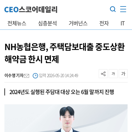
전체뉴스
심층분석
거버넌스
전자
IT
NH농협은행, 주택담보대출 중도상환
해약금 한시 면제
이수영 기자
입력 2026-05-20 14:24:49
2024년도 실행된 주담대 대상 오는 6월 말까지 진행