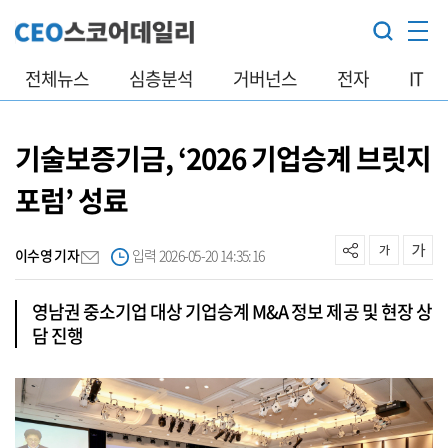
전체뉴스
심층분석
거버넌스
전자
IT
기술보증기금, ‘2026 기업승계 브릿지
포럼’ 성료
이수영 기자
입력 2026-05-20 14:35:16
영남권 중소기업 대상 기업승계 M&A 정보 제공 및 현장 상
담 진행