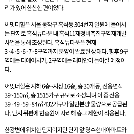
리가 있어 한산한 편이었다.
써밋더힐은 서울 동작구 흑석동 304번지 일원에 들어서
는 단지로 흑석뉴타운 내 흑석11재정비촉진구역재개발
사업을 통해 조성된다. 흑석뉴타운은 현재
3·4·5·6·7·8구역까지 분양이 완료된 상태다. 향후 9구
역에는 디에이치가, 2구역에는 래미안이 들어설 예정이
다.
써밋더힐은 지하 6층~지상 16층, 총 30개동, 전용면적
39~150㎡, 총 1515가구 규모로 조성되며 이 중 전용
39·49·59·84㎡ 432가구가 일반분양 물량으로 공급된
다. 단지 뒤편에 현충원이 자리해 층고 제한이 적용된다.
한강변에 위치한 단지이지만 단지 앞 명수현대아파트와