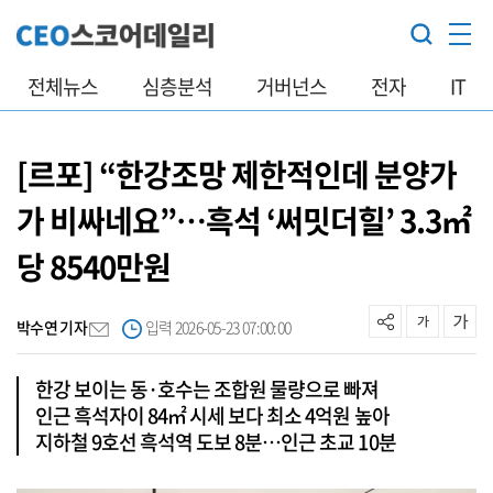
전체뉴스
심층분석
거버넌스
전자
IT
[르포] “한강조망 제한적인데 분양가
가 비싸네요”…흑석 ‘써밋더힐’ 3.3㎡
당 8540만원
박수연 기자
입력 2026-05-23 07:00:00
한강 보이는 동·호수는 조합원 물량으로 빠져
인근 흑석자이 84㎡ 시세 보다 최소 4억원 높아
지하철 9호선 흑석역 도보 8분…인근 초교 10분