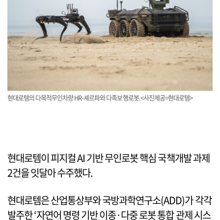
현대로템의 다목적무인차량 HR-셰르파와 다족보행로봇.<사진제공=현대로템>
현대로템이 피지컬 AI 기반 무인로봇 핵심 국책개발 과제
2건을 잇달아 수주했다.
현대로템은 산업통상부와 국방과학연구소(ADD)가 각각
발주한 ‘자연어 명령 기반 이종·다중 로봇 통합 관제 시스