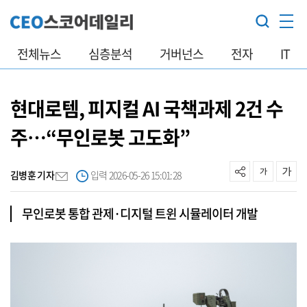
전체뉴스
심층분석
거버넌스
전자
IT
현대로템, 피지컬 AI 국책과제 2건 수
주…“무인로봇 고도화”
김병훈 기자
입력 2026-05-26 15:01:28
무인로봇 통합 관제·디지털 트윈 시뮬레이터 개발