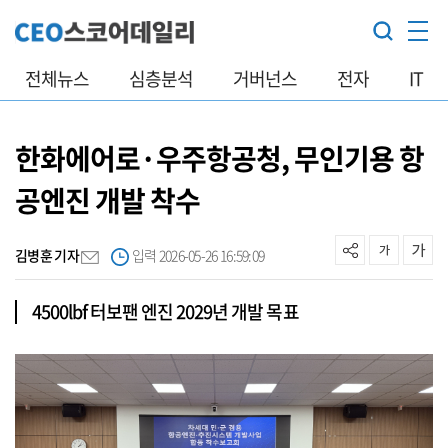
전체뉴스
심층분석
거버넌스
전자
IT
한화에어로·우주항공청, 무인기용 항
공엔진 개발 착수
김병훈 기자
입력 2026-05-26 16:59:09
4500lbf 터보팬 엔진 2029년 개발 목표