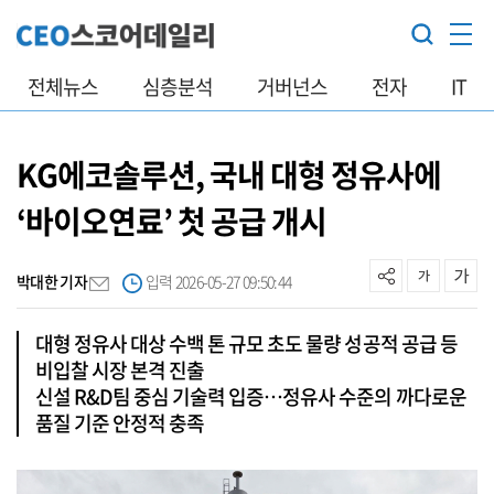
전체뉴스
심층분석
거버넌스
전자
IT
KG에코솔루션, 국내 대형 정유사에
‘바이오연료’ 첫 공급 개시
박대한 기자
입력 2026-05-27 09:50:44
대형 정유사 대상 수백 톤 규모 초도 물량 성공적 공급 등
비입찰 시장 본격 진출
신설 R&D팀 중심 기술력 입증…정유사 수준의 까다로운
품질 기준 안정적 충족