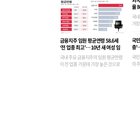
율 
국내
가장
반면
융이
국민
금융지주 임원 평균연령 58.6세
기관
충’
‘전 업종 최고’… 10년 새 여성 임
원은 14배 껑충
국민
국내 주요 금융지주의 임원 평균연령
의 주
이 전 업종 가운데 가장 높은 것으로
가까
나타났다. 금융업 특유의 경험 중심 인
가 
사와 내부 승진 문화가 이어지면서 10
의 대
년새 임원의 평균연령이 높아졌으며,
평균연령이 60대를 기...