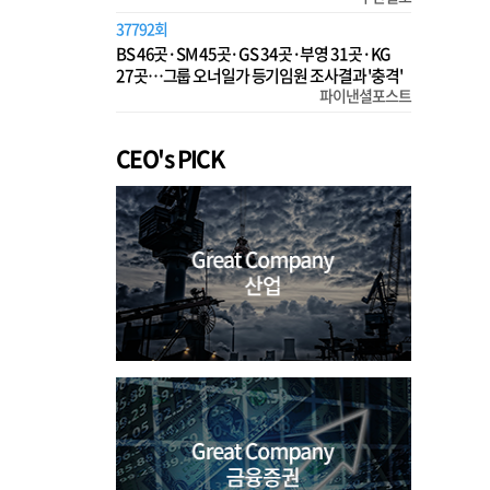
37792회
BS 46곳·SM 45곳·GS 34곳·부영 31곳·KG
27곳…그룹 오너일가 등기임원 조사결과 '충격'
파이낸셜포스트
CEO's PICK