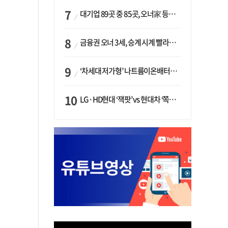
대기업 89곳 중 85곳, 오너家 등기임원 겸직…BS 46곳·SM 45곳 ‘족벌경영’ 고착화
금융권 오너 3세, 승계 시계 빨라지나…한국투자 ‘속도’·미래에셋·메리츠는 ‘거리두기’
‘차세대 저가형’ 나트륨이온배터리 시대 오나…LG화학·에코프로, 상용화 속도낸다
LG·HD현대 ‘잭팟’ vs 현대차 ‘쪽박’…글로벌 사모펀드, 韓 대기업 투자 ‘희비’