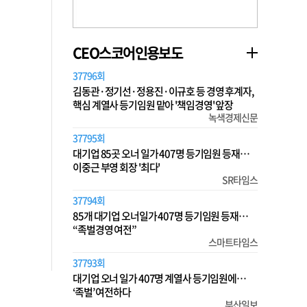
CEO스코어인용보도
37796회
김동관·정기선·정용진·이규호 등 경영 후계자,
핵심 계열사 등기임원 맡아 '책임경영' 앞장
녹색경제신문
37795회
대기업 85곳 오너 일가 407명 등기임원 등재…
이중근 부영 회장 '최다'
SR타임스
37794회
85개 대기업 오너일가 407명 등기임원 등재…
“족벌경영 여전”
스마트타임스
37793회
대기업 오너 일가 407명 계열사 등기임원에…
‘족벌’ 여전하다
부산일보