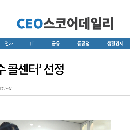
전자
IT
금융
중공업
생활경제
수 콜센터’ 선정
0:27:37