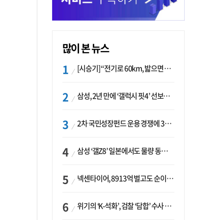
많이 본 뉴스
[시승기] “전기로 60km, 밟으면 462마력”…볼보 XC60 T8의 두 얼굴
삼성, 2년 만에 ‘갤럭시 핏4’ 선보이나…웨어러블 생태계 확장 ‘시동’
2차 국민성장펀드 운용 경쟁에 33개사 몰렸다…신한·하나 등 새 얼굴 대거 합류
삼성 ‘갤Z8’ 일본에서도 물량 동났다…애플 참전 앞두고 선두 수성 ‘시험대’
넥센타이어, 8913억 벌고도 순이익 2억…유럽 세부담에 이익 증발
위기의 ‘K-석화’, 검찰 ‘담합’ 수사 착수…“LG·한화·롯데 등 7개 업체, 8개 제품 가격 담합”