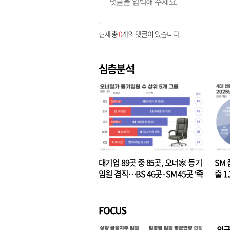
현재 총
0
개의 댓글이 있습니다.
심층분석
대기업 89곳 중 85곳, 오너家 등기
SM 
임원 겸직…BS 46곳·SM 45곳 ‘족
출 1
벌경영’ 고착화
·3위
FOCUS
외국