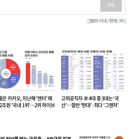
등록
[ 300자 이내 / 현재:
0
자 ]
품은 카카오, 지난해 '엔터' 매
고위공직자 車 4대 중 3대는 ‘국
.2조원 '국내 1위'…2위 하이브
산’…절반 ‘현대’·최다 ‘그랜저’
 JYP 순
인 러브콜 받는 금융주… KB금융 지분