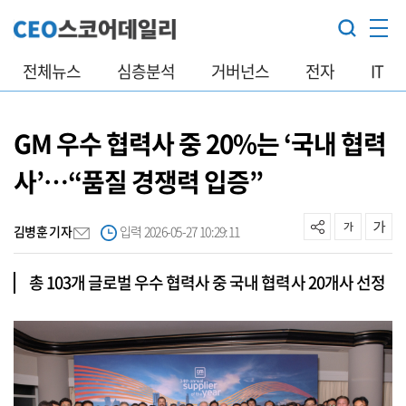
전체뉴스
심층분석
거버넌스
전자
IT
GM 우수 협력사 중 20%는 ‘국내 협력
사’…“품질 경쟁력 입증”
김병훈 기자
입력 2026-05-27 10:29:11
총 103개 글로벌 우수 협력사 중 국내 협력사 20개사 선정