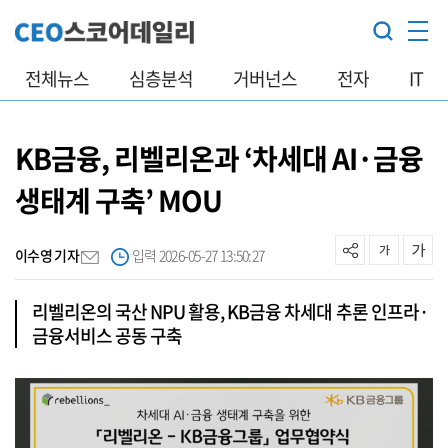
전체뉴스
심층분석
거버넌스
전자
IT
KB금융, 리벨리온과 ‘차세대 AI·금융
생태계 구축’ MOU
이수영 기자
입력 2026-05-27 13:50:27
리벨리온의 국산 NPU 활용, KB금융 차세대 추론 인프라·
금융서비스 공동 구축