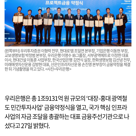
(왼쪽부터) 우리투자증권 이형락 전무, 현대로템 조일연 본부장, 기업은행 이동현 부장,
교보생명보험 박정범 본부장, 우리은행 이명수 IB그룹장, 서부광역메트로 이정한 대표
이사, 현대건설 이동훈 사업부장, 한국산업은행 김연식 실장, 한화생명보험 김선녕 전무,
미래에셋자산운용 김방현 대표, 산은인프라자산운용 손진영 본부장이 금융약정을 체결
한 뒤 기념촬영을 하고 있다. <사진=우리은행>
우리은행은 총 1조9131억 원 규모의 ‘대장-홍대 광역철
도 민간투자사업’ 금융약정식을 열고, 국가 핵심 인프라
사업의 자금 조달을 총괄하는 대표 금융주선기관으로 나
섰다고 27일 밝혔다.