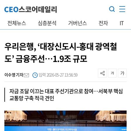
전체뉴스
심층분석
거버넌스
전자
IT
우리은행, ‘대장신도시-홍대 광역철
도’ 금융주선…1.9조 규모
이수영 기자
입력 2026-05-27 13:56:59
자금 조달 이끄는 대표 주선기관으로 참여…서북부 핵심
교통망 구축 적극 견인