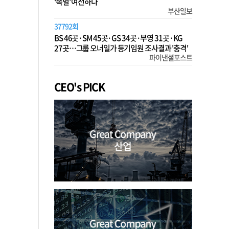
‘족벌’ 여전하다
부산일보
37792회
BS 46곳·SM 45곳·GS 34곳·부영 31곳·KG
27곳…그룹 오너일가 등기임원 조사결과 '충격'
파이낸셜포스트
CEO's PICK