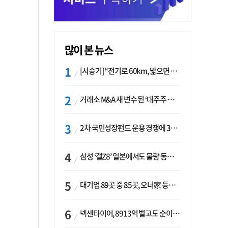
많이 본 뉴스
[시승기] “전기로 60km, 밟으면 462마력”…볼보 XC60 T8의 두 얼굴
거래소 M&A 새 변수 된 ‘대주주 심사’…네이버·두나무 결합도 영향권
2차 국민성장펀드 운용 경쟁에 33개사 몰렸다…신한·하나 등 새 얼굴 대거 합류
삼성 ‘갤Z8’ 일본에서도 물량 동났다…애플 참전 앞두고 선두 수성 ‘시험대’
대기업 89곳 중 85곳, 오너家 등기임원 겸직…BS 46곳·SM 45곳 ‘족벌경영’ 고착화
넥센타이어, 8913억 벌고도 순이익 2억…유럽 세부담에 이익 증발