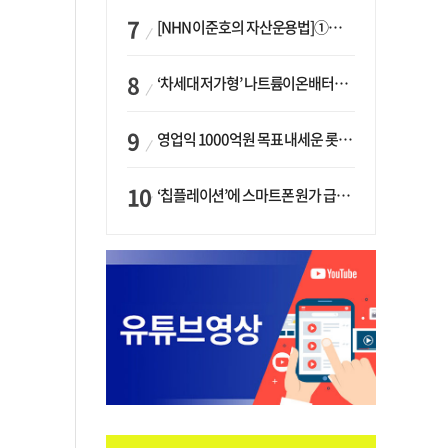
[NHN 이준호의 자산운용법]①이니시오·JLC ‘부동산’-JLC파트너스 ‘투자’…“부동산 담보대출로 투자재원 확보”
‘차세대 저가형’ 나트륨이온배터리 시대 오나…LG화학·에코프로, 상용화 속도낸다
영업익 1000억원 목표 내세운 롯데마트…하반기 ‘오카도’ 시험대
‘칩플레이션’에 스마트폰 원가 급등…삼성전자, ‘엑시노스’ 채택 확대하나