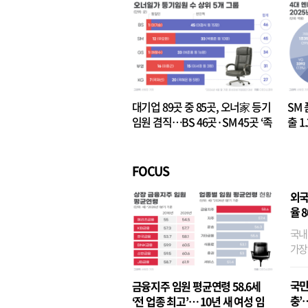
대기업 89곳 중 85곳, 오너家 등기
SM 
임원 겸직…BS 46곳·SM 45곳 ‘족
출 1
벌경영’ 고착화
·3위
FOCUS
외국
율 
국내
가장
반면
융이
국민
금융지주 임원 평균연령 58.6세
기관
충’
‘전 업종 최고’… 10년 새 여성 임