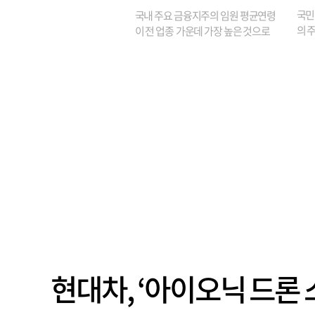
원은 14배 껑충
국민
국내 주요 금융지주의 임원 평균연령
의 주
이 전 업종 가운데 가장 높은 것으로
가까
나타났다. 금융업 특유의 경험 중심 인
가 
사와 내부 승진 문화가 이어지면서 10
의 대
년새 임원의 평균연령이 높아졌으며,
평균연령이 60대를 기...
현대차, ‘아이오닉 드론