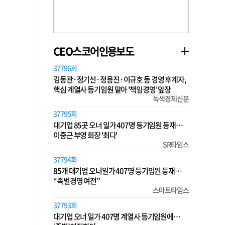
CEO스코어인용보도
37796회
김동관·정기선·정용진·이규호 등 경영 후계자,
핵심 계열사 등기임원 맡아 '책임경영' 앞장
녹색경제신문
37795회
대기업 85곳 오너 일가 407명 등기임원 등재…
이중근 부영 회장 '최다'
SR타임스
37794회
85개 대기업 오너일가 407명 등기임원 등재…
“족벌경영 여전”
스마트타임스
37793회
대기업 오너 일가 407명 계열사 등기임원에…