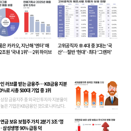
품은 카카오, 지난해 '엔터' 매
고위공직자 車 4대 중 3대는 ‘국
.2조원 '국내 1위'…2위 하이브
산’…절반 ‘현대’·최다 ‘그랜저’
 JYP 순
인 러브콜 받는 금융주… KB금융 지분
80%로 시총 500대 기업 중 1위
 상장 금융지주 중 외국인 투자자 지분율이
 높은 기업은 KB금융인 것으로 나타났다.
 외국인 지분율이 가장 낮은 곳은 메리츠금
었다. 특히 KB금융은 지난달 말 기준 해외
연금 보유 보험주 가치 2분기 3조 ‘껑
투자자 지분율이...
… 삼성생명 90% 급등 덕