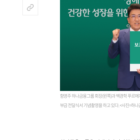
함영주 하나금융그룹 회장(왼쪽)과 백경학 푸르메재
부금 전달식서 기념촬영을 하고 있다. <사진=하