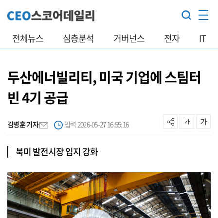
전체뉴스
심층분석
거버넌스
전자
IT
두산에너빌리티, 미국 기업에 스팀터
빈 4기 공급
김병훈 기자
입력 2026-05-27 16:55:16
북미 발전시장 입지 강화