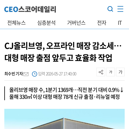
전체뉴스
심층분석
거버넌스
전자
IT
CJ올리브영, 오프라인 매장 감소세…
대형 매장 출점 앞두고 효율화 작업
최수빈 기자
입력 2026-05-27 17:40:00
올리브영 매장 수, 1분기 1369개…직전 분기 대비 0.9%↓
올해 330㎡ 이상 대형 매장 78개 신규 출점·리뉴얼 예정