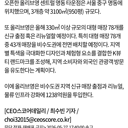
오픈한 올리브영 센트럴 명동 타운점은 서울 중구 명동에
위치했으며, 3개층 약 3100㎡(950평) 규모다.
또 올리브영은 올해 330㎡ 이상 규모의 대형 매장 78개를
신규 출점 혹은 리뉴얼할 예정이다. 특히 대형 매장 78개
중 43개 매장을 비수도권에 전면 배치할 예정이다. 지역
별 특색을 극대화한 디자인과 체험형 요소를 결합한 K뷰
티 랜드마크를 조성해, 지역 소비자와 외국인 관광객 방문
을 유도한다는 계획이다.
이에 올리브영은 비수도권 지역 신규 매장 출점과 리뉴얼,
물류 인프라 강화에 1238억원을 투입한다.
[CEO스코어데일리 / 최수빈 기자 /
choi32015@ceoscore.co.kr]
무단 전재-재배포 금지> 2026-05-27 17:40:00 송고