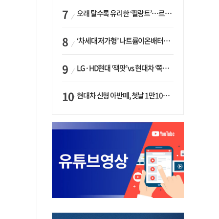
오래 탈수록 유리한 ‘필랑트’…르노코리아, 5년 뒤 잔존가치 53% 보장
‘차세대 저가형’ 나트륨이온배터리 시대 오나…LG화학·에코프로, 상용화 속도낸다
LG·HD현대 ‘잭팟’ vs 현대차 ‘쪽박’…글로벌 사모펀드, 韓 대기업 투자 ‘희비’
현대차 신형 아반떼, 첫날 1만1094대 계약…역대 최고치 경신