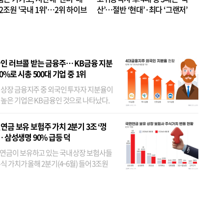
.2조원 '국내 1위'…2위 하이브
산’…절반 ‘현대’·최다 ‘그랜저’
 JYP 순
인 러브콜 받는 금융주… KB금융 지분
80%로 시총 500대 기업 중 1위
 상장 금융지주 중 외국인 투자자 지분율이
 높은 기업은 KB금융인 것으로 나타났다.
 외국인 지분율이 가장 낮은 곳은 메리츠금
었다. 특히 KB금융은 지난달 말 기준 해외
연금 보유 보험주 가치 2분기 3조 ‘껑
투자자 지분율이...
… 삼성생명 90% 급등 덕
연금이 보유하고 있는 국내 상장 보험사들
식 가치가 올해 2분기(4~6월) 들어 3조원
이 불어난 것으로 집계됐다. 삼성생명 주가
이 기간 90% 가까이 치솟으면서 전체 증가분
부분을 책임진 덕...