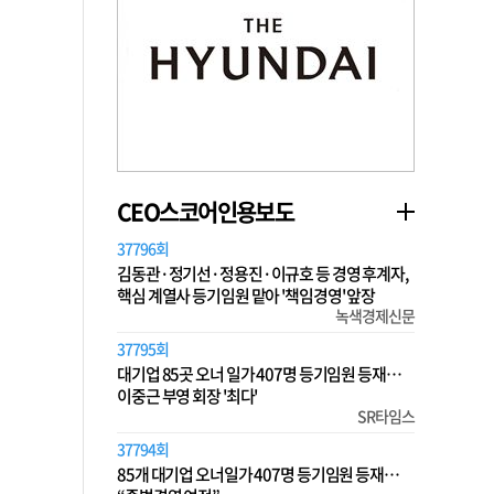
CEO스코어인용보도
37796회
김동관·정기선·정용진·이규호 등 경영 후계자,
핵심 계열사 등기임원 맡아 '책임경영' 앞장
녹색경제신문
37795회
대기업 85곳 오너 일가 407명 등기임원 등재…
이중근 부영 회장 '최다'
SR타임스
37794회
85개 대기업 오너일가 407명 등기임원 등재…