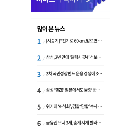
많이 본 뉴스
[시승기] “전기로 60km, 밟으면 462마력”…볼보 XC60 T8의 두 얼굴
삼성, 2년 만에 ‘갤럭시 핏4’ 선보이나…웨어러블 생태계 확장 ‘시동’
2차 국민성장펀드 운용 경쟁에 33개사 몰렸다…신한·하나 등 새 얼굴 대거 합류
삼성 ‘갤Z8’ 일본에서도 물량 동났다…애플 참전 앞두고 선두 수성 ‘시험대’
위기의 ‘K-석화’, 검찰 ‘담합’ 수사 착수…“LG·한화·롯데 등 7개 업체, 8개 제품 가격 담합”
금융권 오너 3세, 승계 시계 빨라지나…한국투자 ‘속도’·미래에셋·메리츠는 ‘거리두기’