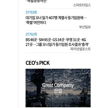
“족벌경영 여전”
스마트타임스
37793회
대기업 오너 일가 407명 계열사 등기임원에…
‘족벌’ 여전하다
부산일보
37792회
BS 46곳·SM 45곳·GS 34곳·부영 31곳·KG
27곳…그룹 오너일가 등기임원 조사결과 '충격'
파이낸셜포스트
CEO's PICK