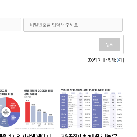
등록
[ 300자 이내 / 현재:
0
자 ]
품은 카카오, 지난해 '엔터' 매
고위공직자 車 4대 중 3대는 ‘국