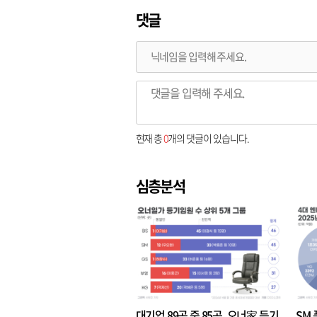
댓글
현재 총
0
개의 댓글이 있습니다.
심층분석
대기업 89곳 중 85곳, 오너家 등기
SM 