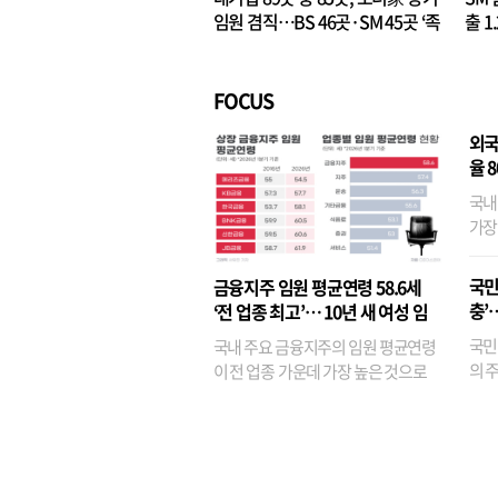
임원 겸직…BS 46곳·SM 45곳 ‘족
출 1
벌경영’ 고착화
·3위
FOCUS
외국
율 
국내
가장
반면
융이
국민
금융지주 임원 평균연령 58.6세
기관
충’
‘전 업종 최고’… 10년 새 여성 임
원은 14배 껑충
국민
국내 주요 금융지주의 임원 평균연령
의 주
이 전 업종 가운데 가장 높은 것으로
가까
나타났다. 금융업 특유의 경험 중심 인
가 
사와 내부 승진 문화가 이어지면서 10
의 대
년새 임원의 평균연령이 높아졌으며,
평균연령이 60대를 기...