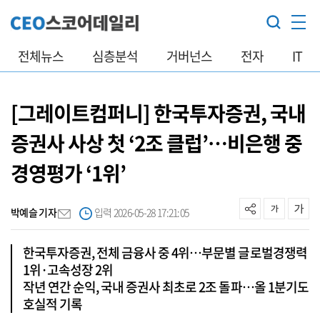
전체뉴스
심층분석
거버넌스
전자
IT
[그레이트컴퍼니] 한국투자증권, 국내
증권사 사상 첫 ‘2조 클럽’…비은행 중
경영평가 ‘1위’
박예슬 기자
입력 2026-05-28 17:21:05
한국투자증권, 전체 금융사 중 4위…부문별 글로벌경쟁력
1위·고속성장 2위
작년 연간 순익, 국내 증권사 최초로 2조 돌파…올 1분기도
호실적 기록