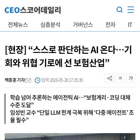
전체뉴스
심층분석
거버넌스
전자
IT
[현장] “스스로 판단하는 AI 온다…기
회와 위협 기로에 선 보험산업”
백종훈 기자
입력 2026-05-28 17:25:39
학습 넘어 추론하는 에이전틱 AI…“보험계리·코딩 대체
수준 도달”
임성빈 교수 “단일 LLM 한계 극복 위해 ‘다중 에이전트’ 조
율 필수”