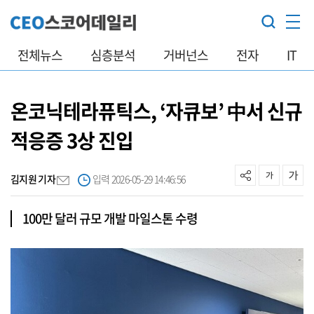
전체뉴스
심층분석
거버넌스
전자
IT
온코닉테라퓨틱스, ‘자큐보’ 中서 신규
적응증 3상 진입
김지원 기자
입력 2026-05-29 14:46:56
100만 달러 규모 개발 마일스톤 수령