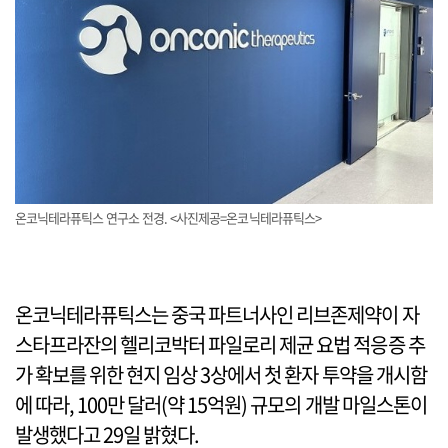
온코닉테라퓨틱스 연구소 전경. <사진제공=온코닉테라퓨틱스>
온코닉테라퓨틱스는 중국 파트너사인 리브존제약이 자
스타프라잔의 헬리코박터 파일로리 제균 요법 적응증 추
가 확보를 위한 현지 임상 3상에서 첫 환자 투약을 개시함
에 따라, 100만 달러(약 15억원) 규모의 개발 마일스톤이
발생했다고 29일 밝혔다.