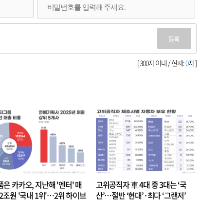
등록
[ 300자 이내 / 현재:
0
자 ]
품은 카카오, 지난해 '엔터' 매
고위공직자 車 4대 중 3대는 ‘국
.2조원 '국내 1위'…2위 하이브
산’…절반 ‘현대’·최다 ‘그랜저’
 JYP 순