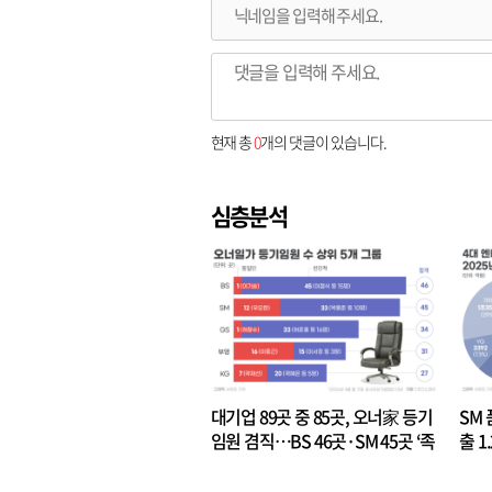
현재 총
0
개의 댓글이 있습니다.
심층분석
대기업 89곳 중 85곳, 오너家 등기
SM 
임원 겸직…BS 46곳·SM 45곳 ‘족
출 1
벌경영’ 고착화
·3위