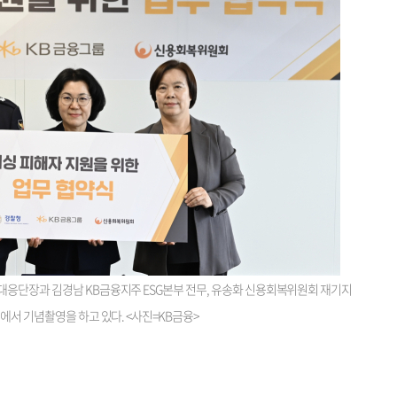
대응단장과 김경남 KB금융지주 ESG본부 전무, 유송화 신용회복위원회 재기지
에서 기념촬영을 하고 있다. <사진=KB금융>