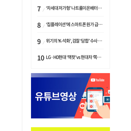
‘차세대 저가형’ 나트륨이온배터리 시대 오나…LG화학·에코프로, 상용화 속도낸다
‘칩플레이션’에 스마트폰 원가 급등…삼성전자, ‘엑시노스’ 채택 확대하나
위기의 ‘K-석화’, 검찰 ‘담합’ 수사 착수…“LG·한화·롯데 등 7개 업체, 8개 제품 가격 담합”
LG·HD현대 ‘잭팟’ vs 현대차 ‘쪽박’…글로벌 사모펀드, 韓 대기업 투자 ‘희비’