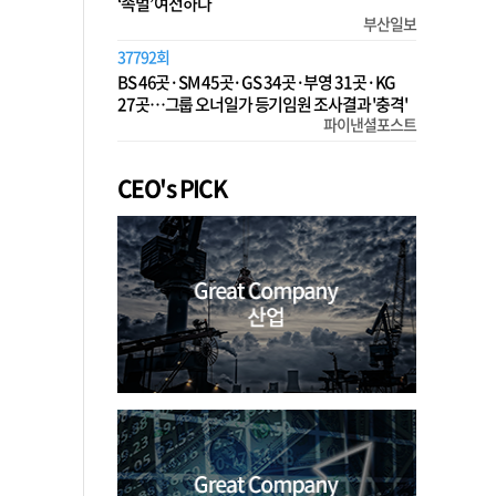
‘족벌’ 여전하다
부산일보
37792회
BS 46곳·SM 45곳·GS 34곳·부영 31곳·KG
27곳…그룹 오너일가 등기임원 조사결과 '충격'
파이낸셜포스트
CEO's PICK