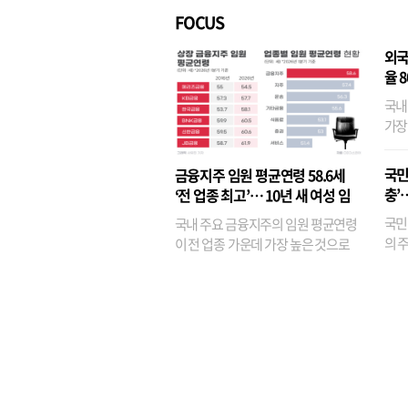
FOCUS
외국
율 
국내
가장
반면
융이
국민
금융지주 임원 평균연령 58.6세
기관
충’
‘전 업종 최고’… 10년 새 여성 임
원은 14배 껑충
국민
국내 주요 금융지주의 임원 평균연령
의 주
이 전 업종 가운데 가장 높은 것으로
가까
나타났다. 금융업 특유의 경험 중심 인
가 
사와 내부 승진 문화가 이어지면서 10
의 대
년새 임원의 평균연령이 높아졌으며,
평균연령이 60대를 기...