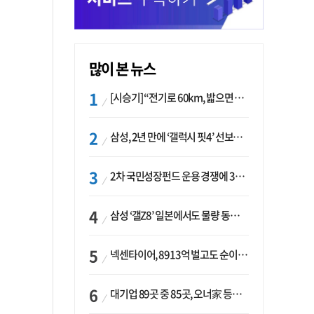
많이 본 뉴스
[시승기] “전기로 60km, 밟으면 462마력”…볼보 XC60 T8의 두 얼굴
삼성, 2년 만에 ‘갤럭시 핏4’ 선보이나…웨어러블 생태계 확장 ‘시동’
2차 국민성장펀드 운용 경쟁에 33개사 몰렸다…신한·하나 등 새 얼굴 대거 합류
삼성 ‘갤Z8’ 일본에서도 물량 동났다…애플 참전 앞두고 선두 수성 ‘시험대’
넥센타이어, 8913억 벌고도 순이익 2억…유럽 세부담에 이익 증발
대기업 89곳 중 85곳, 오너家 등기임원 겸직…BS 46곳·SM 45곳 ‘족벌경영’ 고착화