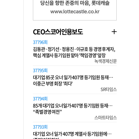
CEO스코어인용보도
37796회
김동관·정기선·정용진·이규호 등 경영 후계자,
핵심 계열사 등기임원 맡아 '책임경영' 앞장
녹색경제신문
37795회
대기업 85곳 오너 일가 407명 등기임원 등재…
이중근 부영 회장 '최다'
SR타임스
37794회
85개 대기업 오너일가 407명 등기임원 등재…
“족벌경영 여전”
스마트타임스
37793회
대기업 오너 일가 407명 계열사 등기임원에…