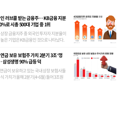
인 러브콜 받는 금융주… KB금융 지분
80%로 시총 500대 기업 중 1위
 상장 금융지주 중 외국인 투자자 지분율이
 높은 기업은 KB금융인 것으로 나타났다.
 외국인 지분율이 가장 낮은 곳은 메리츠금
었다. 특히 KB금융은 지난달 말 기준 해외
연금 보유 보험주 가치 2분기 3조 ‘껑
투자자 지분율이...
… 삼성생명 90% 급등 덕
연금이 보유하고 있는 국내 상장 보험사들
식 가치가 올해 2분기(4~6월) 들어 3조원
이 불어난 것으로 집계됐다. 삼성생명 주가
이 기간 90% 가까이 치솟으면서 전체 증가분
부분을 책임진 덕...