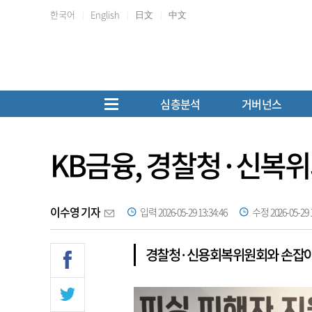
한국어
English
日文
中文
심층분석
거버넌스
KB금융, 경찰청·신복위
이수영 기자
입력 2026-05-29 13:34:46
수정 2026-05-29 1
경찰청·신용회복위원회와 손잡아