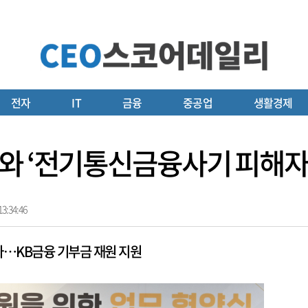
전자
IT
금융
중공업
생활경제
와 ‘전기통신금융사기 피해자
3:34:46
…KB금융 기부금 재원 지원