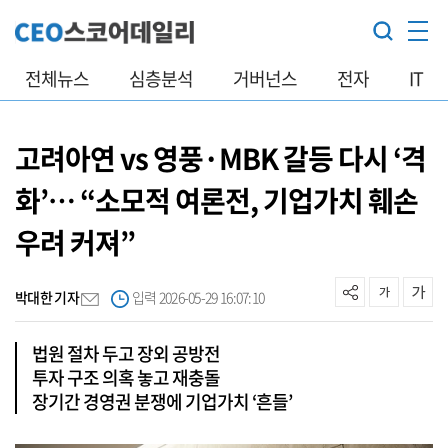
전체뉴스
심층분석
거버넌스
전자
IT
고려아연 vs 영풍·MBK 갈등 다시 ‘격
화’… “소모적 여론전, 기업가치 훼손
우려 커져”
박대한 기자
입력 2026-05-29 16:07:10
법원 절차 두고 장외 공방전
투자 구조 의혹 놓고 재충돌
장기간 경영권 분쟁에 기업가치 ‘흔들’