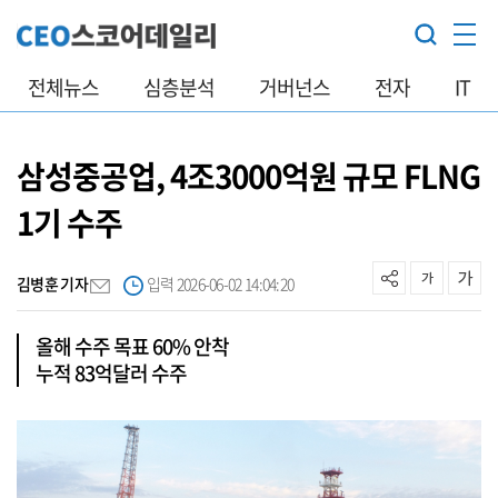
전체뉴스
심층분석
거버넌스
전자
IT
삼성중공업, 4조3000억원 규모 FLNG
1기 수주
김병훈 기자
입력 2026-06-02 14:04:20
올해 수주 목표 60% 안착
누적 83억달러 수주