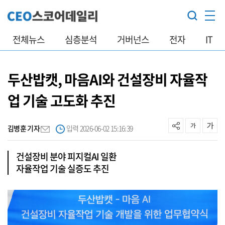
전체뉴스
심층분석
거버넌스
전자
IT
두산밥캣, 마음AI와 건설장비 자율작
업 기술 고도화 추진
김병훈 기자
입력 2026-06-02 15:16:39
건설장비 분야 피지컬AI 일환
자율작업 기술 실증도 추진