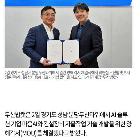
2일 경기도 성남시 분당두산타워에서 열린 양해각서 체결식에서 박현철 두산밥캣 부사
장(왼쪽)과 최홍섭 마음AI 대표가 기념 촬영을 하고 있다.<사진제공=두산밥캣>
두산밥캣은 2일 경기도 성남 분당두산타워에서 AI 솔루
션 기업 마음AI와 건설장비 자율작업 기술 개발을 위한 양
해각서(MOU)를 체결했다고 밝혔다.