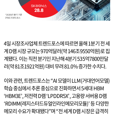
4일 시장조사업체 트렌드포스에 따르면 올해 1분기 전 세
계 D램 시장 규모는 970억달러(약 146조9550억원)로 집
계됐다. 이는 직전 분기인 지난해 4분기 535억7800만달
러(약 81조1921억원) 대비 무려 81.0% 증가한 수치다.
이와 관련, 트렌드포스는 “AI 모델이 LLM(거대언어모델)
학습 중심에서 추론 중심으로 진화하면서 5세대 HBM
‘HBM3E’, 저전력 D램 ‘LPDDR5X’, 고용량 서버용 D램
‘RDIMM(레지스터드듀얼인라인메모리모듈)’ 등 다양한
메모리 수요가 확대됐다”며 “전 세계 D램 시장은 급격히