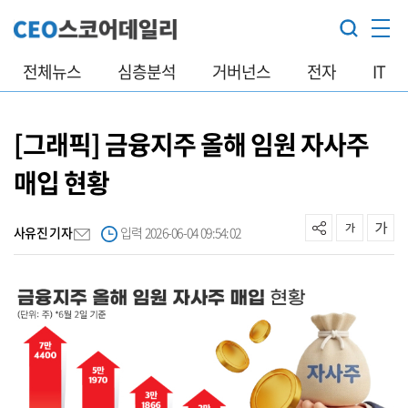
전체뉴스
심층분석
거버넌스
전자
IT
[그래픽] 금융지주 올해 임원 자사주
매입 현황
사유진 기자
입력 2026-06-04 09:54:02