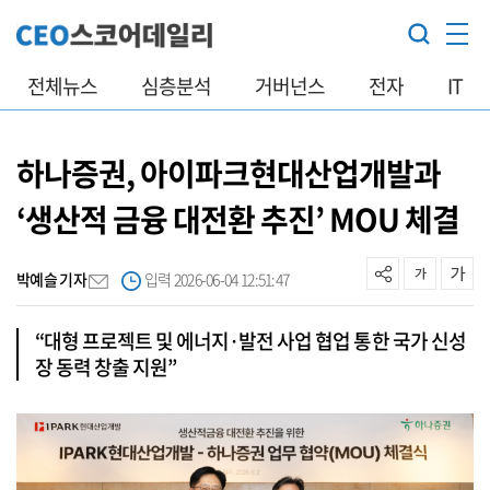
전체뉴스
심층분석
거버넌스
전자
IT
하나증권, 아이파크현대산업개발과
‘생산적 금융 대전환 추진’ MOU 체결
박예슬 기자
입력 2026-06-04 12:51:47
“대형 프로젝트 및 에너지·발전 사업 협업 통한 국가 신성
장 동력 창출 지원”