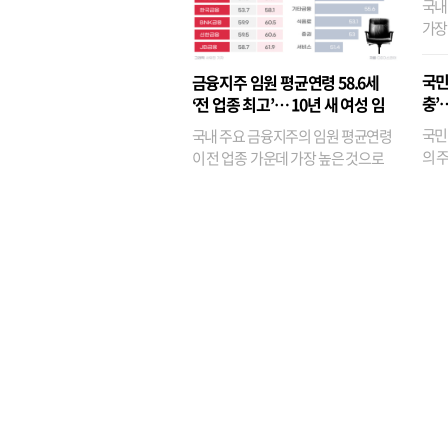
국내
가장
반면
융이
국민
금융지주 임원 평균연령 58.6세
기관
충’
‘전 업종 최고’… 10년 새 여성 임
원은 14배 껑충
국민
국내 주요 금융지주의 임원 평균연령
의 주
이 전 업종 가운데 가장 높은 것으로
가까
나타났다. 금융업 특유의 경험 중심 인
가 
사와 내부 승진 문화가 이어지면서 10
의 대
년새 임원의 평균연령이 높아졌으며,
평균연령이 60대를 기...