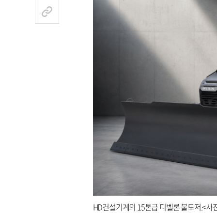
HD건설기계의 15톤급 디벨론 불도저.<