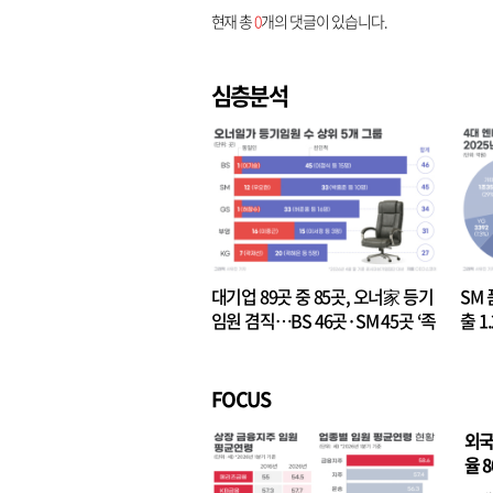
현재 총
0
개의 댓글이 있습니다.
심층분석
대기업 89곳 중 85곳, 오너家 등기
SM 
임원 겸직…BS 46곳·SM 45곳 ‘족
출 1
벌경영’ 고착화
·3위
FOCUS
외국
율 