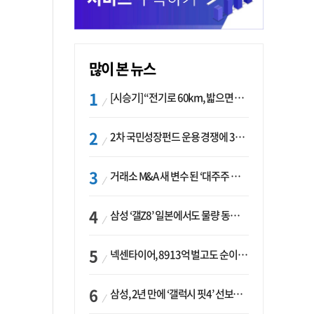
많이 본 뉴스
[시승기] “전기로 60km, 밟으면 462마력”…볼보 XC60 T8의 두 얼굴
2차 국민성장펀드 운용 경쟁에 33개사 몰렸다…신한·하나 등 새 얼굴 대거 합류
거래소 M&A 새 변수 된 ‘대주주 심사’…네이버·두나무 결합도 영향권
삼성 ‘갤Z8’ 일본에서도 물량 동났다…애플 참전 앞두고 선두 수성 ‘시험대’
넥센타이어, 8913억 벌고도 순이익 2억…유럽 세부담에 이익 증발
삼성, 2년 만에 ‘갤럭시 핏4’ 선보이나…웨어러블 생태계 확장 ‘시동’