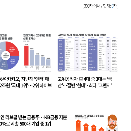
[ 300자 이내 / 현재:
0
자 ]
품은 카카오, 지난해 '엔터' 매
고위공직자 車 4대 중 3대는 ‘국
.2조원 '국내 1위'…2위 하이브
산’…절반 ‘현대’·최다 ‘그랜저’
 JYP 순
인 러브콜 받는 금융주… KB금융 지분
80%로 시총 500대 기업 중 1위