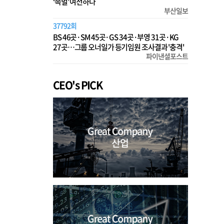
‘족벌’ 여전하다
부산일보
37792회
BS 46곳·SM 45곳·GS 34곳·부영 31곳·KG
27곳…그룹 오너일가 등기임원 조사결과 '충격'
파이낸셜포스트
CEO's PICK