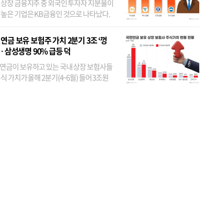
 상장 금융지주 중 외국인 투자자 지분율이
 높은 기업은 KB금융인 것으로 나타났다.
 외국인 지분율이 가장 낮은 곳은 메리츠금
었다. 특히 KB금융은 지난달 말 기준 해외
연금 보유 보험주 가치 2분기 3조 ‘껑
투자자 지분율이...
… 삼성생명 90% 급등 덕
연금이 보유하고 있는 국내 상장 보험사들
식 가치가 올해 2분기(4~6월) 들어 3조원
이 불어난 것으로 집계됐다. 삼성생명 주가
이 기간 90% 가까이 치솟으면서 전체 증가분
부분을 책임진 덕...