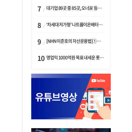
대기업 89곳 중 85곳, 오너家 등기임원 겸직…BS 46곳·SM 45곳 ‘족벌경영’ 고착화
‘차세대 저가형’ 나트륨이온배터리 시대 오나…LG화학·에코프로, 상용화 속도낸다
[NHN 이준호의 자산운용법]①이니시오·JLC ‘부동산’-JLC파트너스 ‘투자’…“부동산 담보대출로 투자재원 확보”
영업익 1000억원 목표 내세운 롯데마트…하반기 ‘오카도’ 시험대