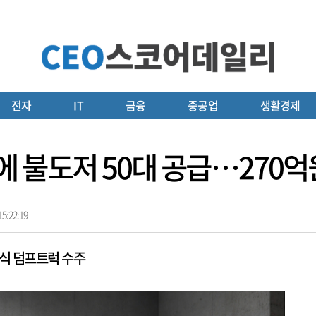
전자
IT
금융
중공업
생활경제
에 불도저 50대 공급…270억
5:22:19
절식 덤프트럭 수주