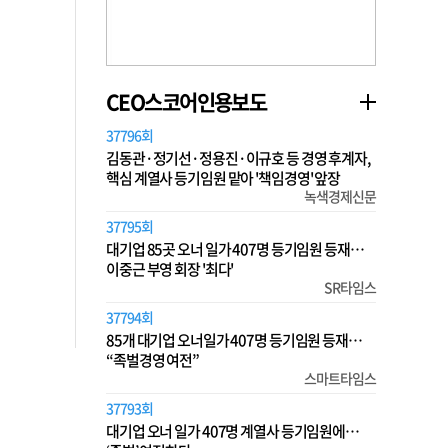
CEO스코어인용보도
37796회
김동관·정기선·정용진·이규호 등 경영 후계자,
핵심 계열사 등기임원 맡아 '책임경영' 앞장
녹색경제신문
37795회
대기업 85곳 오너 일가 407명 등기임원 등재…
이중근 부영 회장 '최다'
SR타임스
37794회
85개 대기업 오너일가 407명 등기임원 등재…
“족벌경영 여전”
스마트타임스
37793회
대기업 오너 일가 407명 계열사 등기임원에…