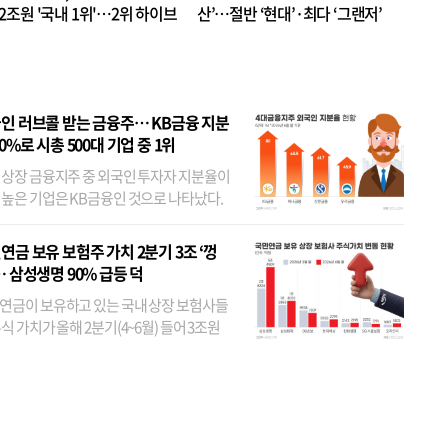
.2조원 '국내 1위'…2위 하이브
산’…절반 ‘현대’·최다 ‘그랜저’
 JYP 순
인 러브콜 받는 금융주… KB금융 지분
80%로 시총 500대 기업 중 1위
 상장 금융지주 중 외국인 투자자 지분율이
 높은 기업은 KB금융인 것으로 나타났다.
 외국인 지분율이 가장 낮은 곳은 메리츠금
었다. 특히 KB금융은 지난달 말 기준 해외
연금 보유 보험주 가치 2분기 3조 ‘껑
투자자 지분율이...
… 삼성생명 90% 급등 덕
연금이 보유하고 있는 국내 상장 보험사들
식 가치가 올해 2분기(4~6월) 들어 3조원
이 불어난 것으로 집계됐다. 삼성생명 주가
이 기간 90% 가까이 치솟으면서 전체 증가분
부분을 책임진 덕...