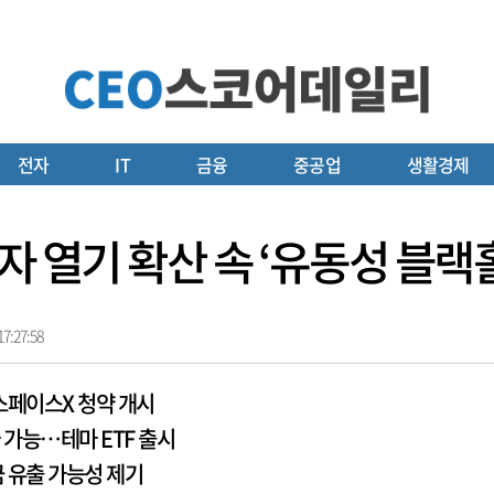
전자
IT
금융
중공업
생활경제
자 열기 확산 속 ‘유동성 블랙
7:27:58
스페이스X 청약 개시
 가능…테마 ETF 출시
금 유출 가능성 제기