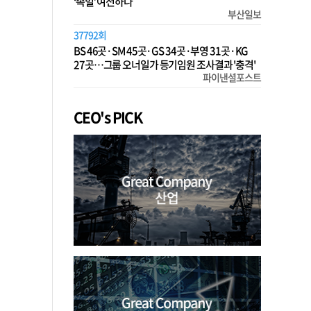
‘족벌’ 여전하다
부산일보
37792회
BS 46곳·SM 45곳·GS 34곳·부영 31곳·KG
27곳…그룹 오너일가 등기임원 조사결과 '충격'
파이낸셜포스트
CEO's PICK