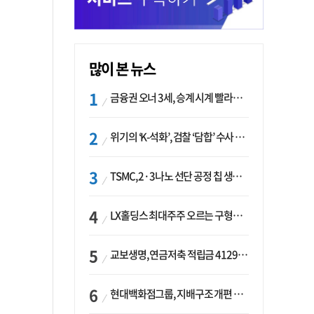
많이 본 뉴스
금융권 오너 3세, 승계 시계 빨라지나…한국투자 ‘속도’·미래에셋·메리츠는 ‘거리두기’
위기의 ‘K-석화’, 검찰 ‘담합’ 수사 착수…“LG·한화·롯데 등 7개 업체, 8개 제품 가격 담합”
TSMC, 2·3나노 선단 공정 칩 생산 가속화…삼성, 파운드리 확장 변수 맞나
LX홀딩스 최대주주 오르는 구형모 사장…계열사 실적 개선 ‘과제’
교보생명, 연금저축 적립금 4129억 증가 ‘1위’…KB라이프는 최대 감소율
현대백화점그룹, 지배구조 개편 작업…지주사 행위제한 요건 해소