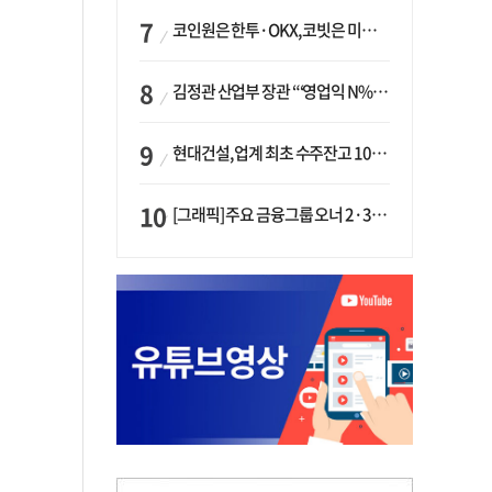
코인원은 한투·OKX, 코빗은 미래에셋…중소 거래소 ‘금융 동맹’ 승부수
김정관 산업부 장관 “‘영업익 N% 성과급’ 지급 반대…주주·투자자 이익 반해”
현대건설, 업계 최초 수주잔고 100조 돌파…하반기 ‘원전’ 수주 드라이브
[그래픽] 주요 금융그룹 오너 2·3세 현황