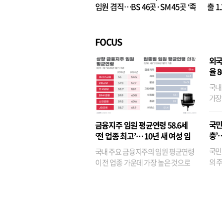
임원 겸직…BS 46곳·SM 45곳 ‘족
출 1
벌경영’ 고착화
·3위
FOCUS
외국
율 
국내
가장
반면
융이
국민
금융지주 임원 평균연령 58.6세
기관
충’
‘전 업종 최고’… 10년 새 여성 임
원은 14배 껑충
국민
국내 주요 금융지주의 임원 평균연령
의 주
이 전 업종 가운데 가장 높은 것으로
가까
나타났다. 금융업 특유의 경험 중심 인
가 
사와 내부 승진 문화가 이어지면서 10
의 대
년새 임원의 평균연령이 높아졌으며,
평균연령이 60대를 기...