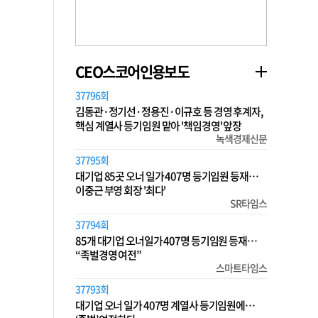
CEO스코어인용보도
37796회
김동관·정기선·정용진·이규호 등 경영 후계자,
핵심 계열사 등기임원 맡아 '책임경영' 앞장
녹색경제신문
37795회
대기업 85곳 오너 일가 407명 등기임원 등재…
이중근 부영 회장 '최다'
SR타임스
37794회
85개 대기업 오너일가 407명 등기임원 등재…
“족벌경영 여전”
스마트타임스
37793회
대기업 오너 일가 407명 계열사 등기임원에…