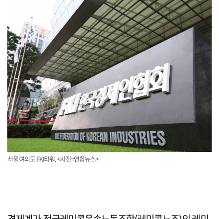
서울 여의도 FKI타워. <사진=연합뉴스>
경제계가 전국레미콘운송노동조합(레미콘노조)의 레미