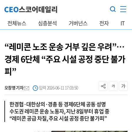
전체뉴스
심층분석
거버넌스
전자
IT
“레미콘 노조 운송 거부 깊은 우려”…
경제 6단체 “주요 시설 공정 중단 불가
피”
오창영 기자
입력 2026-06-11 17:03:50
한경협·대한상의·경총 등 경제6단체 공동 성명
수도권 레미콘 운송 노동자, 지난 8일부터 휴업 중
“레미콘 공급 차질, 주요 시설 공정 중단 불가피”