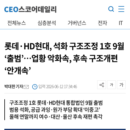
전체뉴스
심층분석
거버넌스
전자
IT
롯데·HD현대, 석화 구조조정 1호 9월
‘출범’…업황 악화속, 후속 구조개편
‘안개속’
박대한 기자
입력 2026-06-12 17:34:46
구조조정 1호 롯데·HD현대 통합법인 9월 출범
범용 석화, 공급 과잉·원가 부담 확대 ‘이중고’
올해 연말까지 여수·대산·울산 후속 재편 촉각