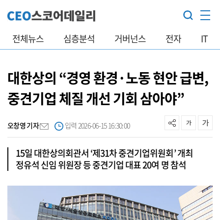
전체뉴스
심층분석
거버넌스
전자
IT
대한상의 “경영 환경·노동 현안 급변,
중견기업 체질 개선 기회 삼아야”
오창영 기자
입력 2026-06-15 16:30:00
15일 대한상의회관서 ‘제31차 중견기업위원회’ 개최
정유석 신임 위원장 등 중견기업 대표 20여 명 참석