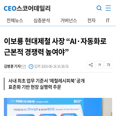
전체뉴스
심층분석
거버넌스
전자
IT
이보룡 현대제철 사장 “AI·자동화로
근본적 경쟁력 높여야”
김병훈 기자
입력 2026-06-18 16:36:55
사내 최초 업무 기준서 ‘제철레시피북’ 공개
표준화 기반 현장 실행력 주문