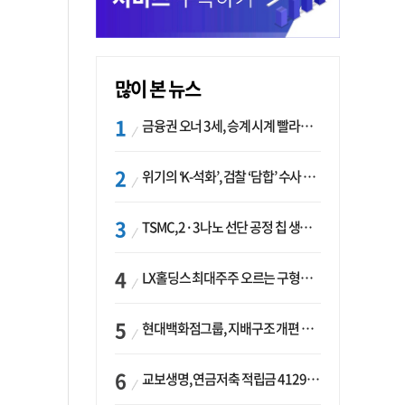
많이 본 뉴스
금융권 오너 3세, 승계 시계 빨라지나…한국투자 ‘속도’·미래에셋·메리츠는 ‘거리두기’
위기의 ‘K-석화’, 검찰 ‘담합’ 수사 착수…“LG·한화·롯데 등 7개 업체, 8개 제품 가격 담합”
TSMC, 2·3나노 선단 공정 칩 생산 가속화…삼성, 파운드리 확장 변수 맞나
LX홀딩스 최대주주 오르는 구형모 사장…계열사 실적 개선 ‘과제’
현대백화점그룹, 지배구조 개편 작업…지주사 행위제한 요건 해소
교보생명, 연금저축 적립금 4129억 증가 ‘1위’…KB라이프는 최대 감소율