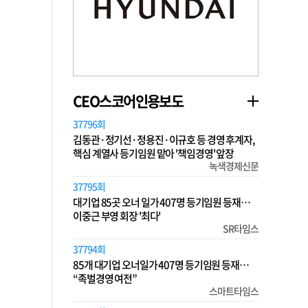
CEO스코어인용보도
37796회
김동관·정기선·정용진·이규호 등 경영 후계자,
핵심 계열사 등기임원 맡아 '책임경영' 앞장
녹색경제신문
37795회
대기업 85곳 오너 일가 407명 등기임원 등재…
이중근 부영 회장 '최다'
SR타임스
37794회
85개 대기업 오너일가 407명 등기임원 등재…
“족벌경영 여전”
스마트타임스