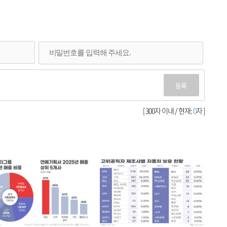
등록
[ 300자 이내 / 현재:
0
자 ]