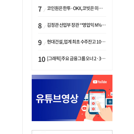
코인원은 한투·OKX, 코빗은 미래에셋…중소 거래소 ‘금융 동맹’ 승부수
김정관 산업부 장관 “‘영업익 N% 성과급’ 지급 반대…주주·투자자 이익 반해”
현대건설, 업계 최초 수주잔고 100조 돌파…하반기 ‘원전’ 수주 드라이브
[그래픽] 주요 금융그룹 오너 2·3세 현황