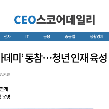
전자
IT
금융
중공업
생활경제
아카데미’ 동참…청년 인재 육성
4:07:10
 연계
정 운영