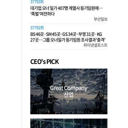
37793회
대기업 오너 일가 407명 계열사 등기임원에…
‘족벌’ 여전하다
부산일보
37792회
BS 46곳·SM 45곳·GS 34곳·부영 31곳·KG
27곳…그룹 오너일가 등기임원 조사결과 '충격'
파이낸셜포스트
CEO's PICK