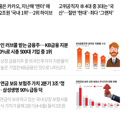
품은 카카오, 지난해 '엔터' 매
고위공직자 車 4대 중 3대는 ‘국
.2조원 '국내 1위'…2위 하이브
산’…절반 ‘현대’·최다 ‘그랜저’
 JYP 순
인 러브콜 받는 금융주… KB금융 지분
80%로 시총 500대 기업 중 1위
 상장 금융지주 중 외국인 투자자 지분율이
 높은 기업은 KB금융인 것으로 나타났다.
 외국인 지분율이 가장 낮은 곳은 메리츠금
었다. 특히 KB금융은 지난달 말 기준 해외
연금 보유 보험주 가치 2분기 3조 ‘껑
투자자 지분율이...
… 삼성생명 90% 급등 덕
연금이 보유하고 있는 국내 상장 보험사들
식 가치가 올해 2분기(4~6월) 들어 3조원
이 불어난 것으로 집계됐다. 삼성생명 주가
이 기간 90% 가까이 치솟으면서 전체 증가분
부분을 책임진 덕...