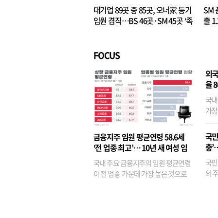
대기업 89곳 중 85곳, 오너家 등기
SM 
임원 겸직…BS 46곳·SM 45곳 ‘족
출 1
벌경영’ 고착화
·3위
FOCUS
외국
율 
국내
가장
반면
융이
국민
금융지주 임원 평균연령 58.6세
기관
충’
‘전 업종 최고’… 10년 새 여성 임
원은 14배 껑충
국민
국내 주요 금융지주의 임원 평균연령
의 주
이 전 업종 가운데 가장 높은 것으로
가까
나타났다. 금융업 특유의 경험 중심 인
가 
사와 내부 승진 문화가 이어지면서 10
의 대
년새 임원의 평균연령이 높아졌으며,
평균연령이 60대를 기...