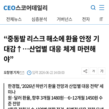
전체뉴스
심층분석
거버넌스
전자
IT
“중동발 리스크 해소에 환율 안정 기
대감↑…산업별 대응 체계 마련해
야”
오창영 기자
입력 2026-06-22 14:00:00
한경협, ‘2026년 하반기 환율 전망과 산업별 대응 전략’ 세
미나
원·달러 환율, 향후 3개월 1480원…6~12개월 1450원 수
준 전망