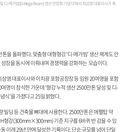
및 디-메가빔(D-Mega Beam) 생산 안정화 기념식’에서 최삼영 대표이사가 축
만톤을 돌파했다. 맞춤형 대형형강 ‘디-메가빔’ 생산 체계도 안
적 성장을 동시에 이뤄내며 경쟁력을 강화하는 모습이다.
최삼영 대표이사와 이치광 포항공장장 등 임원 20여명을 포함
여명이 참석한 가운데 ‘형강 누적 생산 2500만톤 달성 및 디-
 기념식’을 가졌다고 25일 밝혔다.
 빌딩 등 건축물 뼈대에 사용한다. 2500만톤은 에펠탑 약
 H형강(300mm×300mm) 기준 지구를 6바퀴 반 감을 수 있
 가동 이래 29년 만에 달성한 기록이다. 단순 규모를 넘어 단일