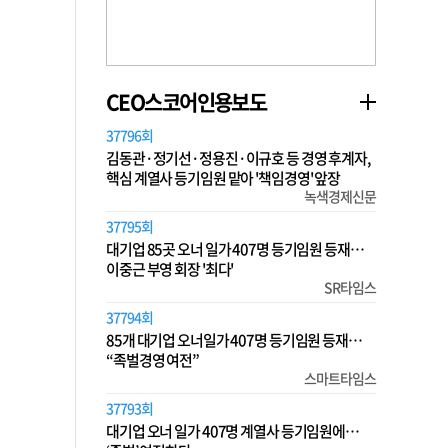
CEO스코어인용보도
37796회
김동관·정기선·정용진·이규호 등 경영 후계자,
핵심 계열사 등기임원 맡아 '책임경영' 앞장
녹색경제신문
37795회
대기업 85곳 오너 일가 407명 등기임원 등재…
이중근 부영 회장 '최다'
SR타임스
37794회
85개 대기업 오너일가 407명 등기임원 등재…
“족벌경영 여전”
스마트타임스
37793회
대기업 오너 일가 407명 계열사 등기임원에…