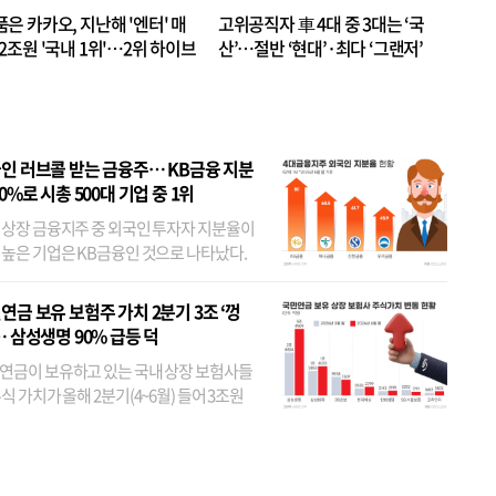
품은 카카오, 지난해 '엔터' 매
고위공직자 車 4대 중 3대는 ‘국
.2조원 '국내 1위'…2위 하이브
산’…절반 ‘현대’·최다 ‘그랜저’
 JYP 순
인 러브콜 받는 금융주… KB금융 지분
80%로 시총 500대 기업 중 1위
 상장 금융지주 중 외국인 투자자 지분율이
 높은 기업은 KB금융인 것으로 나타났다.
 외국인 지분율이 가장 낮은 곳은 메리츠금
었다. 특히 KB금융은 지난달 말 기준 해외
연금 보유 보험주 가치 2분기 3조 ‘껑
투자자 지분율이...
… 삼성생명 90% 급등 덕
연금이 보유하고 있는 국내 상장 보험사들
식 가치가 올해 2분기(4~6월) 들어 3조원
이 불어난 것으로 집계됐다. 삼성생명 주가
이 기간 90% 가까이 치솟으면서 전체 증가분
부분을 책임진 덕...