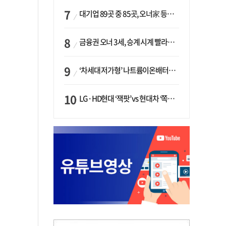
대기업 89곳 중 85곳, 오너家 등기임원 겸직…BS 46곳·SM 45곳 ‘족벌경영’ 고착화
금융권 오너 3세, 승계 시계 빨라지나…한국투자 ‘속도’·미래에셋·메리츠는 ‘거리두기’
‘차세대 저가형’ 나트륨이온배터리 시대 오나…LG화학·에코프로, 상용화 속도낸다
LG·HD현대 ‘잭팟’ vs 현대차 ‘쪽박’…글로벌 사모펀드, 韓 대기업 투자 ‘희비’