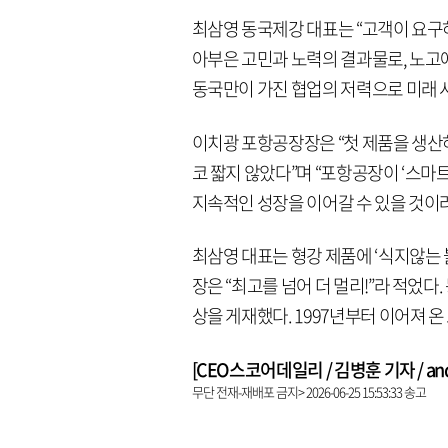
최삼영 동국제강 대표는 “고객이 요구
아부은 고민과 노력의 결과물로, 노고에
동국만이 가진 협업의 저력으로 미래 
이치광 포항공장장은 “첫 제품을 생산하
코 짧지 않았다”며 “포항공장이 ‘스마
지속적인 성장을 이어갈 수 있을 것이라
최삼영 대표는 형강 제품에 ‘식지않는
장은 “최고를 넘어 더 멀리!”라 적었
상을 게재했다. 1997년부터 이어져 온
[CEO스코어데일리 / 김병훈 기자 / andre
무단 전재-재배포 금지> 2026-06-25 15:53:33 송고