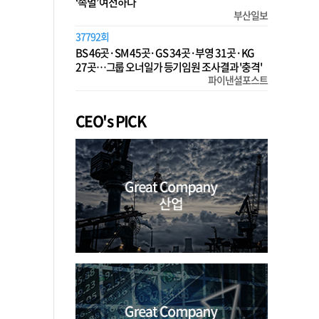
‘족벌’ 여전하다
부산일보
37792회
BS 46곳·SM 45곳·GS 34곳·부영 31곳·KG
27곳…그룹 오너일가 등기임원 조사결과 '충격'
파이낸셜포스트
CEO's PICK