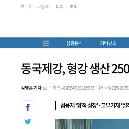
한국어
English
日文
中文
심층분석
거버넌스
동국제강, 형강 생산 25
김병훈 기자
입력 2026-06-25 15:53:33
수정 2026-06-25 1
범용재 ‘양적 성장’·고부가재 ‘질