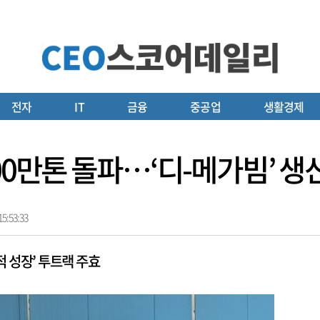
전자
IT
금융
중공업
생활경제
00만톤 돌파…‘디-메가빔’ 
5:53:33
적 성장’ 투트랙 주효