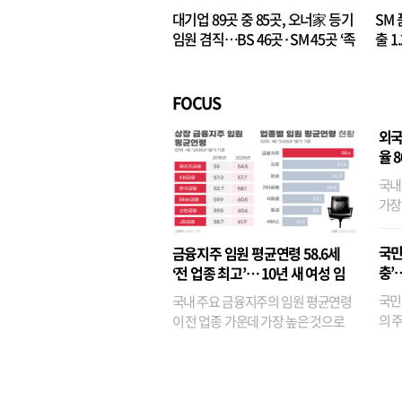
대기업 89곳 중 85곳, 오너家 등기
SM 
임원 겸직…BS 46곳·SM 45곳 ‘족
출 1
벌경영’ 고착화
·3위
FOCUS
외국
율 
국내
가장
반면
융이
국민
금융지주 임원 평균연령 58.6세
기관
충’
‘전 업종 최고’… 10년 새 여성 임
원은 14배 껑충
국민
국내 주요 금융지주의 임원 평균연령
의 주
이 전 업종 가운데 가장 높은 것으로
가까
나타났다. 금융업 특유의 경험 중심 인
가 
사와 내부 승진 문화가 이어지면서 10
의 대
년새 임원의 평균연령이 높아졌으며,
평균연령이 60대를 기...