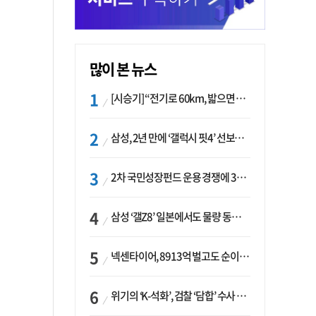
많이 본 뉴스
[시승기] “전기로 60km, 밟으면 462마력”…볼보 XC60 T8의 두 얼굴
삼성, 2년 만에 ‘갤럭시 핏4’ 선보이나…웨어러블 생태계 확장 ‘시동’
2차 국민성장펀드 운용 경쟁에 33개사 몰렸다…신한·하나 등 새 얼굴 대거 합류
삼성 ‘갤Z8’ 일본에서도 물량 동났다…애플 참전 앞두고 선두 수성 ‘시험대’
넥센타이어, 8913억 벌고도 순이익 2억…유럽 세부담에 이익 증발
위기의 ‘K-석화’, 검찰 ‘담합’ 수사 착수…“LG·한화·롯데 등 7개 업체, 8개 제품 가격 담합”