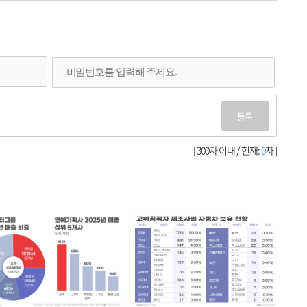
등록
[ 300자 이내 / 현재:
0
자 ]