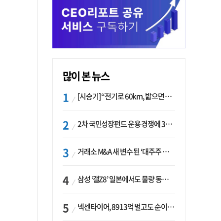
많이 본 뉴스
[시승기] “전기로 60km, 밟으면 462마력”…볼보 XC60 T8의 두 얼굴
2차 국민성장펀드 운용 경쟁에 33개사 몰렸다…신한·하나 등 새 얼굴 대거 합류
거래소 M&A 새 변수 된 ‘대주주 심사’…네이버·두나무 결합도 영향권
삼성 ‘갤Z8’ 일본에서도 물량 동났다…애플 참전 앞두고 선두 수성 ‘시험대’
넥센타이어, 8913억 벌고도 순이익 2억…유럽 세부담에 이익 증발