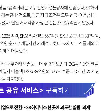
 상품·용역거래는 모두 산업시설물공사에 집중됐다. SK하이
는 총 14건으로, 대금 지급 조건은 모두 현금·어음, 상대
졌다. 단일 거래액중 가장 큰 건은 2조327억원에 달했다.
225억원, SK오션플랜트 557억원, SK브로드밴드 337억원,
101억원 순으로 계열사간 거래액이 컸다. SK하이닉스를 제외하
 이하에 머물렀다.
의 내부거래 의존도는 더 뚜렷해 보인다. 2024년 SK에코플
열사 매출액 1조3739억원의 69.7% 수준이었지만, 2025년
중을 차지했다.
 기업으로 전환…SK하이닉스 한 곳에 과도한 쏠림
‘
과제
’