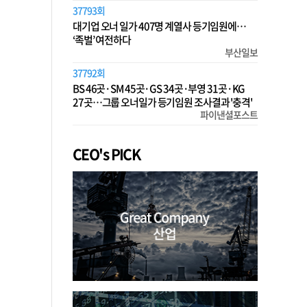
37793회
대기업 오너 일가 407명 계열사 등기임원에…
‘족벌’ 여전하다
부산일보
37792회
BS 46곳·SM 45곳·GS 34곳·부영 31곳·KG
27곳…그룹 오너일가 등기임원 조사결과 '충격'
파이낸셜포스트
CEO's PICK