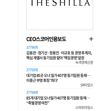
CEO스코어인용보도
37796회
김동관·정기선·정용진·이규호 등 경영 후계자,
핵심 계열사 등기임원 맡아 '책임경영' 앞장
녹색경제신문
37795회
대기업 85곳 오너 일가 407명 등기임원 등재…
이중근 부영 회장 '최다'
SR타임스
37794회
85개 대기업 오너일가 407명 등기임원 등재…
“족벌경영 여전”
스마트타임스