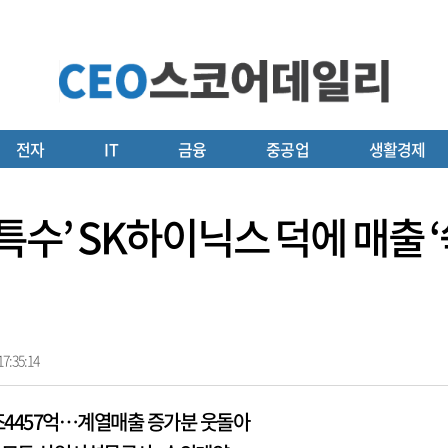
전자
IT
금융
중공업
생활경제
 특수’ SK하이닉스 덕에 매출
7:35:14
조4457억…계열매출 증가분 웃돌아