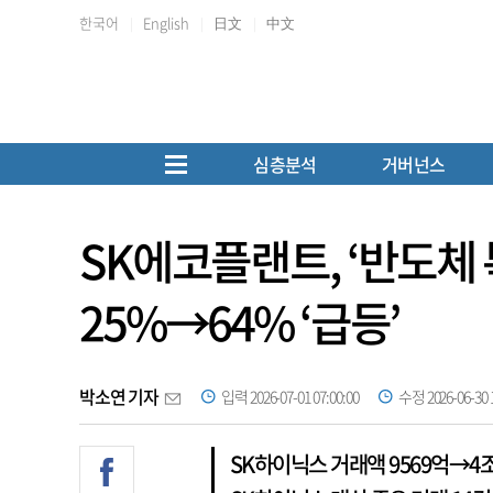
한국어
English
日文
中文
심층분석
거버넌스
SK에코플랜트, ‘반도체
25%→64% ‘급등’
박소연 기자
입력 2026-07-01 07:00:00
수정 2026-06-30 1
SK하이닉스 거래액 9569억→4