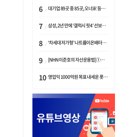
대기업 89곳 중 85곳, 오너家 등기임원 겸직…BS 46곳·SM 45곳 ‘족벌경영’ 고착화
삼성, 2년 만에 ‘갤럭시 핏4’ 선보이나…웨어러블 생태계 확장 ‘시동’
‘차세대 저가형’ 나트륨이온배터리 시대 오나…LG화학·에코프로, 상용화 속도낸다
[NHN 이준호의 자산운용법]①이니시오·JLC ‘부동산’-JLC파트너스 ‘투자’…“부동산 담보대출로 투자재원 확보”
영업익 1000억원 목표 내세운 롯데마트…하반기 ‘오카도’ 시험대