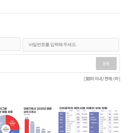
등록
[ 300자 이내 / 현재:
0
자 ]