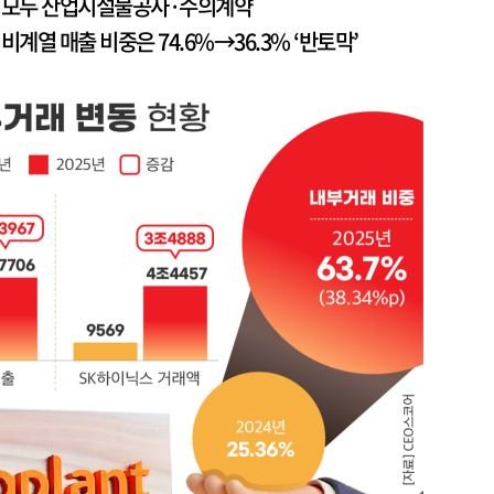
4건 모두 산업시설물공사·수의계약
열 매출 비중은 74.6%→36.3% ‘반토막’