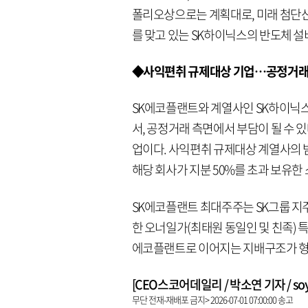
폴리오상으로는 계획대로, 미래 첨단
를 맞고 있는 SK하이닉스의 반도체 
◆사익편취 규제대상 기업…공정거래
SK에코플랜트와 계열사인 SK하이닉
서, 공정거래 측면에서 부담이 될 수 
업이다. 사익편취 규제대상 계열사의 범
해당 회사가 지분 50%를 초과 보유한
SK에코플랜트 최대주주는 SK그룹 지주사인
한 오너일가(최태원 동일인 및 친족) 특
에코플랜트로 이어지는 지배구조가 형
[CEO스코어데일리 / 박소연 기자 / soyeo
무단 전재-재배포 금지> 2026-07-01 07:00:00 송고