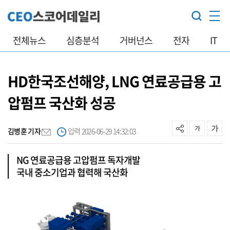
전체뉴스
심층분석
거버넌스
전자
IT
HD한국조선해양, LNG 연료공급용 고
압펌프 국산화 성공
김병훈 기자
입력 2026-06-29 14:32:03
NG 연료공급용 고압펌프 독자개발
국내 중소기업과 협력해 국산화