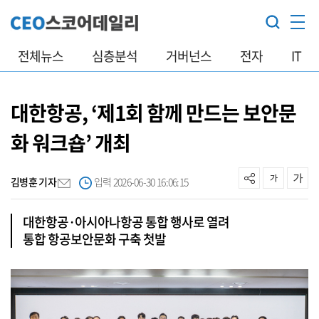
전체뉴스
심층분석
거버넌스
전자
IT
대한항공, ‘제1회 함께 만드는 보안문
화 워크숍’ 개최
김병훈 기자
입력 2026-06-30 16:06:15
대한항공·아시아나항공 통합 행사로 열려
통합 항공보안문화 구축 첫발