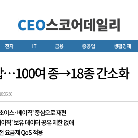
전자
IT
금융
중공업
생활경제
통합…100여 종→18종 간소화
0:06:50
‘초이스·베이직’ 중심으로 재편
베이직’ 보유 데이터 공유 제한 없애
 요금제 QoS 적용