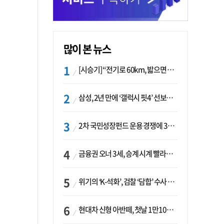
많이 본 뉴스
[시승기] “전기로 60km, 밟으면 462마력”…볼보 XC60 T8의 두 얼굴
삼성, 2년 만에 ‘갤럭시 핏4’ 선보이나…웨어러블 생태계 확장 ‘시동’
2차 국민성장펀드 운용 경쟁에 33개사 몰렸다…신한·하나 등 새 얼굴 대거 합류
금융권 오너 3세, 승계 시계 빨라지나…한국투자 ‘속도’·미래에셋·메리츠는 ‘거리두기’
위기의 ‘K-석화’, 검찰 ‘담합’ 수사 착수…“LG·한화·롯데 등 7개 업체, 8개 제품 가격 담합”
현대차 신형 아반떼, 첫날 1만1094대 계약…역대 최고치 경신