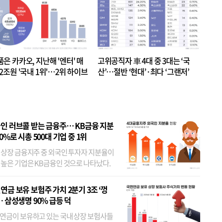
품은 카카오, 지난해 '엔터' 매
고위공직자 車 4대 중 3대는 ‘국
.2조원 '국내 1위'…2위 하이브
산’…절반 ‘현대’·최다 ‘그랜저’
 JYP 순
인 러브콜 받는 금융주… KB금융 지분
80%로 시총 500대 기업 중 1위
 상장 금융지주 중 외국인 투자자 지분율이
 높은 기업은 KB금융인 것으로 나타났다.
 외국인 지분율이 가장 낮은 곳은 메리츠금
었다. 특히 KB금융은 지난달 말 기준 해외
연금 보유 보험주 가치 2분기 3조 ‘껑
투자자 지분율이...
… 삼성생명 90% 급등 덕
연금이 보유하고 있는 국내 상장 보험사들