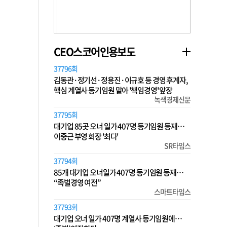
CEO스코어인용보도
37796회
김동관·정기선·정용진·이규호 등 경영 후계자,
핵심 계열사 등기임원 맡아 '책임경영' 앞장
녹색경제신문
37795회
대기업 85곳 오너 일가 407명 등기임원 등재…
이중근 부영 회장 '최다'
SR타임스
37794회
85개 대기업 오너일가 407명 등기임원 등재…
“족벌경영 여전”
스마트타임스
37793회
대기업 오너 일가 407명 계열사 등기임원에…