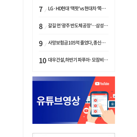
LG·HD현대 ‘잭팟’ vs 현대차 ‘쪽박’…글로벌 사모펀드, 韓 대기업 투자 ‘희비’
갈길 먼 ‘광주 반도체 공장’…삼성·SK, ‘주 52시간제’ 규제 해소 ‘공방’
사망보험금 105억 줄었다, 종신보험·유동화 동시에 ‘주춤’…신한라이프는 401억 급증
대우건설, 하반기 파푸아·모잠비크 LNG 플랜트 수주 가시권…수주목표 27조로 샹향