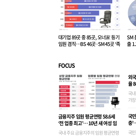
대기업 89곳 중 85곳, 오너家 등기
SM 
임원 겸직…BS 46곳·SM 45곳 ‘족
출 1
벌경영’ 고착화
·3위
FOCUS
외국
율 
국내
가장
반면
융이
국민
금융지주 임원 평균연령 58.6세
기관
충’
‘전 업종 최고’… 10년 새 여성 임
원은 14배 껑충
국민
국내 주요 금융지주의 임원 평균연령