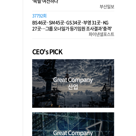
‘족벌’ 여전하다
부산일보
37792회
BS 46곳·SM 45곳·GS 34곳·부영 31곳·KG
27곳…그룹 오너일가 등기임원 조사결과 '충격'
파이낸셜포스트
CEO's PICK