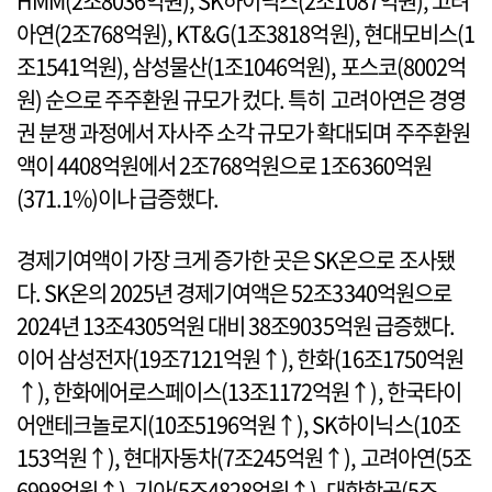
HMM(2조8036억원), SK하이닉스(2조1087억원), 고려
아연(2조768억원), KT&G(1조3818억원), 현대모비스(1
조1541억원), 삼성물산(1조1046억원), 포스코(8002억
원) 순으로 주주환원 규모가 컸다. 특히 고려아연은 경영
권 분쟁 과정에서 자사주 소각 규모가 확대되며 주주환원
액이 4408억원에서 2조768억원으로 1조6360억원
(371.1%)이나 급증했다.
경제기여액이 가장 크게 증가한 곳은 SK온으로 조사됐
다. SK온의 2025년 경제기여액은 52조3340억원으로
2024년 13조4305억원 대비 38조9035억원 급증했다.
이어 삼성전자(19조7121억원↑), 한화(16조1750억원
↑), 한화에어로스페이스(13조1172억원↑), 한국타이
어앤테크놀로지(10조5196억원↑), SK하이닉스(10조
153억원↑), 현대자동차(7조245억원↑), 고려아연(5조
6998억원↑), 기아(5조4828억원↑), 대한항공(5조