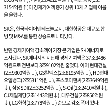
3154억원↑)이 경제기여액 증가 상위 10개 기업에 이름
을 올렸다.
SK온, 한국타이어앤테크놀로지, 대한항공은 대규모 합
병 및 M&A를 통한 상승으로 나타났다.
반면 경제기여액 감소액이 가장 큰 기업은 SK에너지로
조사됐다. SK에너지의 지난해 경제기여액은 37조3486
억원으로 전년보다 3조9102억원 줄었다. 이어 현대건설
(2조9300억원↓), GS칼텍스(2조8195억원↓), HD현대
오일뱅크(2조5311억원↓), 포스코이앤씨(2조3649억원
↓), 삼성SDI(2조3252억원↓), S-Oil(2조2410억원↓),
CJ제일제당(2조1443억원↓), 대우건설(2조856억원
↓), LG화학(2조778억원↓) 순으로 감소 폭이 컸다.