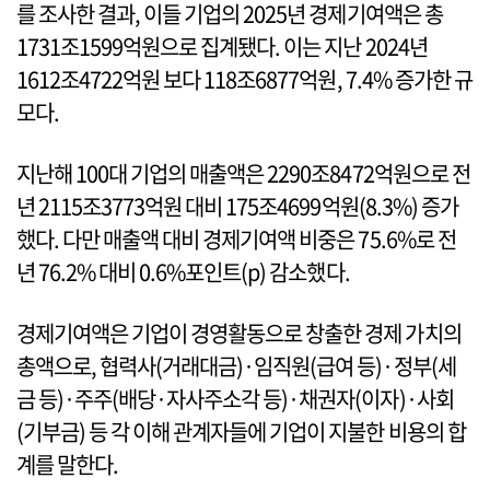
를 조사한 결과, 이들 기업의 2025년 경제기여액은 총
1731조1599억원으로 집계됐다. 이는 지난 2024년
1612조4722억원 보다 118조6877억원, 7.4% 증가한 규
모다.
지난해 100대 기업의 매출액은 2290조8472억원으로 전
년 2115조3773억원 대비 175조4699억원(8.3%) 증가
했다. 다만 매출액 대비 경제기여액 비중은 75.6%로 전
년 76.2% 대비 0.6%포인트(p) 감소했다.
경제기여액은 기업이 경영활동으로 창출한 경제 가치의
총액으로, 협력사(거래대금)·임직원(급여 등)·정부(세
금 등)·주주(배당·자사주소각 등)·채권자(이자)·사회
(기부금) 등 각 이해 관계자들에 기업이 지불한 비용의 합
계를 말한다.