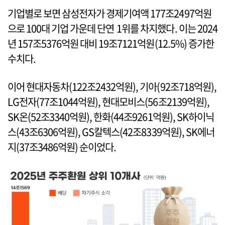
기업별로 보면 삼성전자가 경제기여액 177조2497억원
으로 100대 기업 가운데 단연 1위를 차지했다. 이는 2024
년 157조5376억원 대비 19조7121억원(12.5%) 증가한
수치다.
이어 현대자동차(122조2432억원), 기아(92조718억원),
LG전자(77조1044억원), 현대모비스(56조2139억원),
SK온(52조3340억원), 한화(44조9261억원), SK하이닉
스(43조6306억원), GS칼텍스(42조8339억원), SK에너
지(37조3486억원) 순이었다.