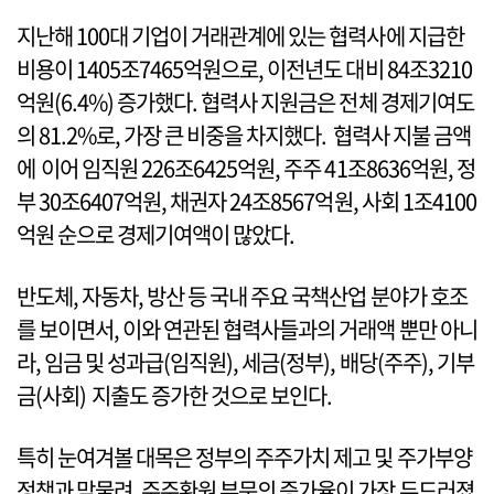
지난해 100대 기업이 거래관계에 있는 협력사에 지급한
비용이 1405조7465억원으로, 이전년도 대비 84조3210
억원(6.4%) 증가했다. 협력사 지원금은 전체 경제기여도
의 81.2%로, 가장 큰 비중을 차지했다. 협력사 지불 금액
에 이어 임직원 226조6425억원, 주주 41조8636억원, 정
부 30조6407억원, 채권자 24조8567억원, 사회 1조4100
억원 순으로 경제기여액이 많았다.
반도체, 자동차, 방산 등 국내 주요 국책산업 분야가 호조
를 보이면서, 이와 연관된 협력사들과의 거래액 뿐만 아니
라, 임금 및 성과급(임직원), 세금(정부), 배당(주주), 기부
금(사회) 지출도 증가한 것으로 보인다.
특히 눈여겨볼 대목은 정부의 주주가치 제고 및 주가부양
정책과 맞물려, 주주환원 부문의 증가율이 가장 두드러졌