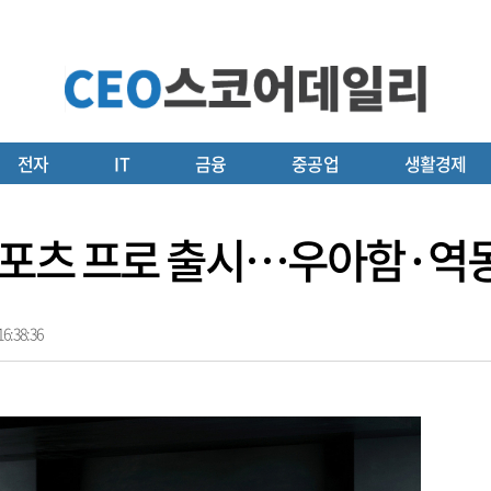
전자
IT
금융
중공업
생활경제
e M 스포츠 프로 출시…우아함·
6:38:36