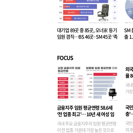
대기업 89곳 중 85곳, 오너家 등기
SM 
임원 겸직…BS 46곳·SM 45곳 ‘족
출 1
벌경영’ 고착화
·3위
FOCUS
외국
율 
국내
가장
반면
융이
국민
금융지주 임원 평균연령 58.6세
기관
충’
‘전 업종 최고’… 10년 새 여성 임
원은 14배 껑충
국민
국내 주요 금융지주의 임원 평균연령
의 주
이 전 업종 가운데 가장 높은 것으로