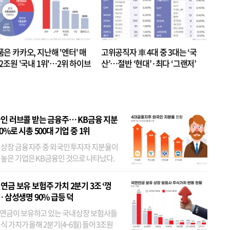
품은 카카오, 지난해 '엔터' 매
고위공직자 車 4대 중 3대는 ‘국
.2조원 '국내 1위'…2위 하이브
산’…절반 ‘현대’·최다 ‘그랜저’
 JYP 순
인 러브콜 받는 금융주… KB금융 지분
80%로 시총 500대 기업 중 1위
 상장 금융지주 중 외국인 투자자 지분율이
 높은 기업은 KB금융인 것으로 나타났다.
 외국인 지분율이 가장 낮은 곳은 메리츠금
었다. 특히 KB금융은 지난달 말 기준 해외
연금 보유 보험주 가치 2분기 3조 ‘껑
투자자 지분율이...
… 삼성생명 90% 급등 덕
연금이 보유하고 있는 국내 상장 보험사들
식 가치가 올해 2분기(4~6월) 들어 3조원