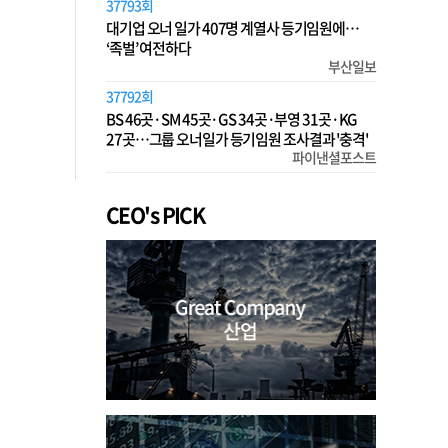
37793회
대기업 오너 일가 407명 계열사 등기임원에…
‘족벌’ 여전하다
부산일보
37792회
BS 46곳·SM 45곳·GS 34곳·부영 31곳·KG
27곳…그룹 오너일가 등기임원 조사결과 '충격'
파이낸셜포스트
CEO's PICK