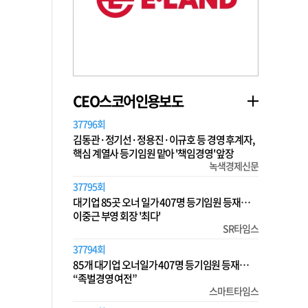
CEO스코어인용보도
37796회
김동관·정기선·정용진·이규호 등 경영 후계자,
핵심 계열사 등기임원 맡아 '책임경영' 앞장
녹색경제신문
37795회
대기업 85곳 오너 일가 407명 등기임원 등재…
이중근 부영 회장 '최다'
SR타임스
37794회
85개 대기업 오너일가 407명 등기임원 등재…
“족벌경영 여전”
스마트타임스