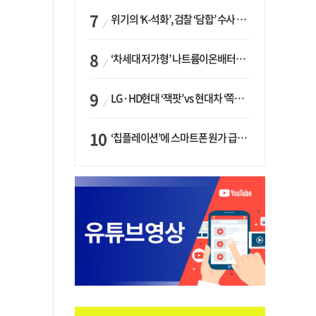
위기의 ‘K-석화’, 검찰 ‘담합’ 수사 착수…“LG·한화·롯데 등 7개 업체, 8개 제품 가격 담합”
‘차세대 저가형’ 나트륨이온배터리 시대 오나…LG화학·에코프로, 상용화 속도낸다
LG·HD현대 ‘잭팟’ vs 현대차 ‘쪽박’…글로벌 사모펀드, 韓 대기업 투자 ‘희비’
‘칩플레이션’에 스마트폰 원가 급등…삼성전자, ‘엑시노스’ 채택 확대하나