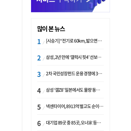
많이 본 뉴스
[시승기] “전기로 60km, 밟으면 462마력”…볼보 XC60 T8의 두 얼굴
삼성, 2년 만에 ‘갤럭시 핏4’ 선보이나…웨어러블 생태계 확장 ‘시동’
2차 국민성장펀드 운용 경쟁에 33개사 몰렸다…신한·하나 등 새 얼굴 대거 합류
삼성 ‘갤Z8’ 일본에서도 물량 동났다…애플 참전 앞두고 선두 수성 ‘시험대’
넥센타이어, 8913억 벌고도 순이익 2억…유럽 세부담에 이익 증발
대기업 89곳 중 85곳, 오너家 등기임원 겸직…BS 46곳·SM 45곳 ‘족벌경영’ 고착화