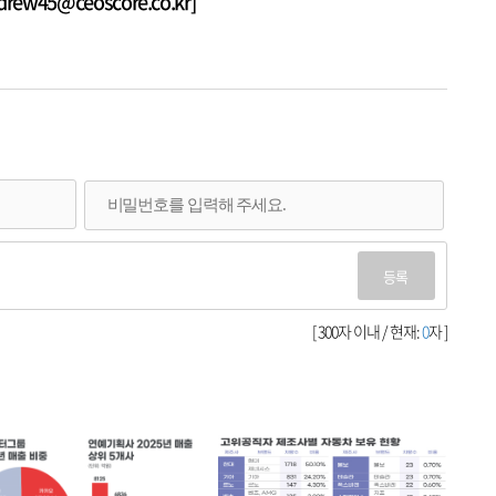
w45@ceoscore.co.kr]
등록
[ 300자 이내 / 현재:
0
자 ]