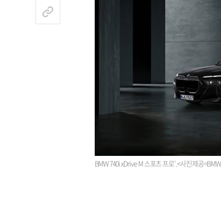
BMW 740i xDrive M 스포츠 프로’.<사진제공=BM