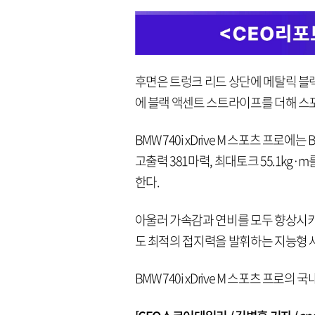
후면은 트렁크 리드 상단에 메탈릭 블랙
에 블랙 액센트 스트라이프를 더해 스
BMW 740i xDrive M 스포츠 프로
고출력 381마력, 최대토크 55.1kg·
한다.
아울러 가속감과 연비를 모두 향상시키
도 최적의 접지력을 발휘하는 지능형 사륜
BMW 740i xDrive M 스포츠 프로의