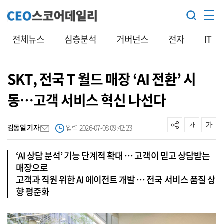
전체뉴스
심층분석
거버넌스
전자
IT
SKT, 전국 T 월드 매장 ‘AI 전환’ 시
동…고객 서비스 혁신 나선다
김동일 기자
입력 2026-07-08 09:42:23
‘AI 상담 분석’ 기능 단계적 확대 … 고객이 믿고 상담받는
매장으로
고객과 직원 위한 AI 에이전트 개발 … 전국 서비스 품질 상
향 평준화