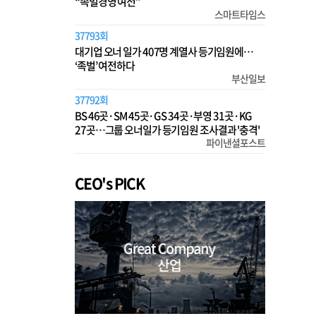
“족벌경영 여전”
스마트타임스
37793회
대기업 오너 일가 407명 계열사 등기임원에…
‘족벌’ 여전하다
부산일보
37792회
BS 46곳·SM 45곳·GS 34곳·부영 31곳·KG
27곳…그룹 오너일가 등기임원 조사결과 '충격'
파이낸셜포스트
CEO's PICK