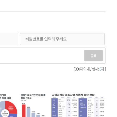
등록
[ 300자 이내 / 현재:
0
자 ]