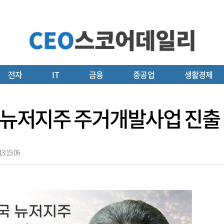
전자
IT
금융
중공업
생활경제
국 뉴저지주 주거개발사업 진출
3:15:06