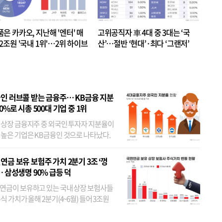
품은 카카오, 지난해 '엔터' 매
고위공직자 車 4대 중 3대는 ‘국
.2조원 '국내 1위'…2위 하이브
산’…절반 ‘현대’·최다 ‘그랜저’
 JYP 순
인 러브콜 받는 금융주… KB금융 지분
80%로 시총 500대 기업 중 1위
 상장 금융지주 중 외국인 투자자 지분율이
 높은 기업은 KB금융인 것으로 나타났다.
 외국인 지분율이 가장 낮은 곳은 메리츠금
었다. 특히 KB금융은 지난달 말 기준 해외
연금 보유 보험주 가치 2분기 3조 ‘껑
투자자 지분율이...
… 삼성생명 90% 급등 덕
연금이 보유하고 있는 국내 상장 보험사들
식 가치가 올해 2분기(4~6월) 들어 3조원
이 불어난 것으로 집계됐다. 삼성생명 주가
이 기간 90% 가까이 치솟으면서 전체 증가분