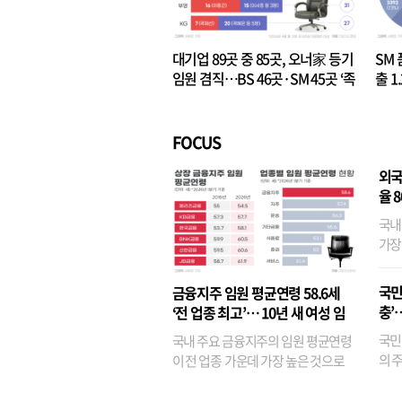
대기업 89곳 중 85곳, 오너家 등기
SM 
임원 겸직…BS 46곳·SM 45곳 ‘족
출 1
벌경영’ 고착화
·3위
FOCUS
외국
율 
국내
가장
반면
융이
국민
금융지주 임원 평균연령 58.6세
기관
충’
‘전 업종 최고’… 10년 새 여성 임
원은 14배 껑충
국민
국내 주요 금융지주의 임원 평균연령
의 주
이 전 업종 가운데 가장 높은 것으로
가까
나타났다. 금융업 특유의 경험 중심 인
가 
사와 내부 승진 문화가 이어지면서 10