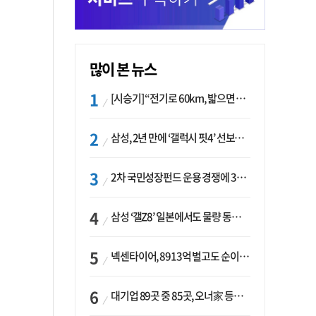
많이 본 뉴스
[시승기] “전기로 60km, 밟으면 462마력”…볼보 XC60 T8의 두 얼굴
삼성, 2년 만에 ‘갤럭시 핏4’ 선보이나…웨어러블 생태계 확장 ‘시동’
2차 국민성장펀드 운용 경쟁에 33개사 몰렸다…신한·하나 등 새 얼굴 대거 합류
삼성 ‘갤Z8’ 일본에서도 물량 동났다…애플 참전 앞두고 선두 수성 ‘시험대’
넥센타이어, 8913억 벌고도 순이익 2억…유럽 세부담에 이익 증발
대기업 89곳 중 85곳, 오너家 등기임원 겸직…BS 46곳·SM 45곳 ‘족벌경영’ 고착화