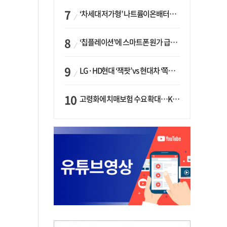
‘차세대 저가형’ 나트륨이온배터리 시대 오나…LG화학·에코프로, 상용화 속도낸다
‘칩플레이션’에 스마트폰 원가 급등…삼성전자, ‘엑시노스’ 채택 확대하나
LG·HD현대 ‘잭팟’ vs 현대차 ‘쪽박’…글로벌 사모펀드, 韓 대기업 투자 ‘희비’
고령화에 치매보험 수요 확대…KB손보·삼성화재가 ‘시장 주도’