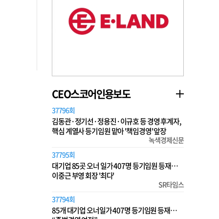
CEO스코어인용보도
37796회
김동관·정기선·정용진·이규호 등 경영 후계자,
핵심 계열사 등기임원 맡아 '책임경영' 앞장
녹색경제신문
37795회
대기업 85곳 오너 일가 407명 등기임원 등재…
이중근 부영 회장 '최다'
SR타임스
37794회
85개 대기업 오너일가 407명 등기임원 등재…